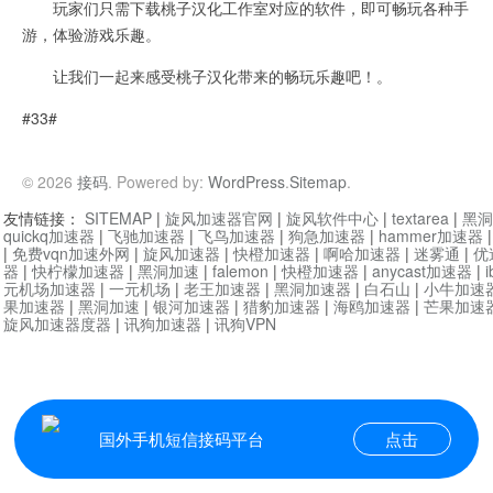
玩家们只需下载桃子汉化工作室对应的软件，即可畅玩各种手
游，体验游戏乐趣。
让我们一起来感受桃子汉化带来的畅玩乐趣吧！。
#33#
© 2026
接码
. Powered by:
WordPress
.
Sitemap
.
友情链接：
SITEMAP
|
旋风加速器官网
|
旋风软件中心
|
textarea
|
黑洞
quickq加速器
|
飞驰加速器
|
飞鸟加速器
|
狗急加速器
|
hammer加速器
|
免费vqn加速外网
|
旋风加速器
|
快橙加速器
|
啊哈加速器
|
迷雾通
|
优
器
|
快柠檬加速器
|
黑洞加速
|
falemon
|
快橙加速器
|
anycast加速器
|
i
元机场加速器
|
一元机场
|
老王加速器
|
黑洞加速器
|
白石山
|
小牛加速
果加速器
|
黑洞加速
|
银河加速器
|
猎豹加速器
|
海鸥加速器
|
芒果加速
旋风加速器度器
|
讯狗加速器
|
讯狗VPN
国外手机短信接码平台
点击