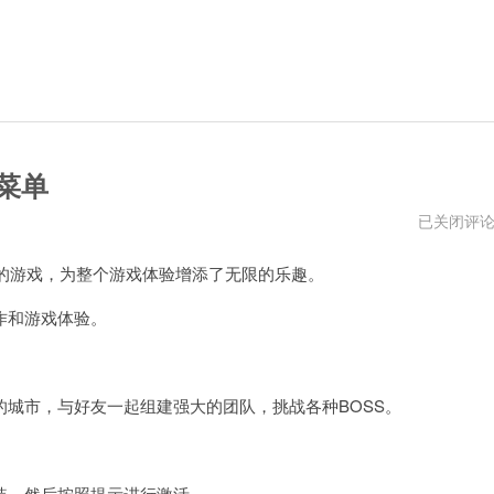
弊菜单
泰
已关闭评
拉
瑞
待的游戏，为整个游戏体验增添了无限的乐趣。
亚
破
解
作和游戏体验。
版
1.4.4.9
中
文
作
市，与好友一起组建强大的团队，挑战各种BOSS。
弊
菜
单
，然后按照提示进行激活。