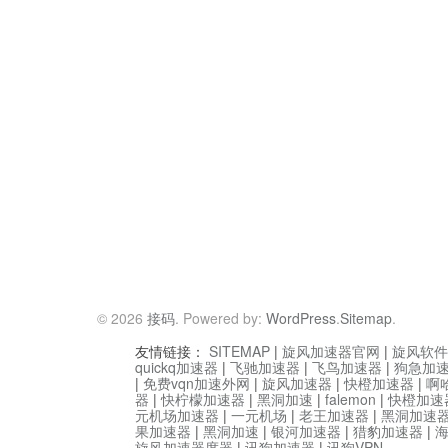
© 2026
接码
. Powered by:
WordPress
.
Sitemap
.
友情链接：
SITEMAP
|
旋风加速器官网
|
旋风软件
quickq加速器
|
飞驰加速器
|
飞鸟加速器
|
狗急加
|
免费vqn加速外网
|
旋风加速器
|
快橙加速器
|
啊
器
|
快柠檬加速器
|
黑洞加速
|
falemon
|
快橙加速
元机场加速器
|
一元机场
|
老王加速器
|
黑洞加速
果加速器
|
黑洞加速
|
银河加速器
|
猎豹加速器
|
旋风加速器度器
|
讯狗加速器
|
讯狗VPN