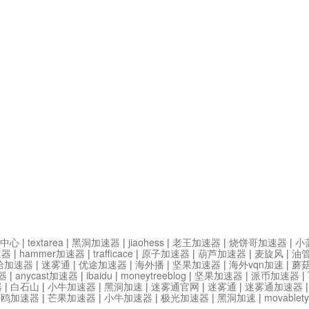
中心
|
textarea
|
黑洞加速器
|
jiaohess
|
老王加速器
|
烧饼哥加速器
|
小
速器
|
hammer加速器
|
trafficace
|
原子加速器
|
葫芦加速器
|
麦旋风
|
油
哈加速器
|
迷雾通
|
优途加速器
|
海外播
|
坚果加速器
|
海外vqn加速
|
蘑
器
|
anycast加速器
|
ibaidu
|
moneytreeblog
|
坚果加速器
|
派币加速器
|
器
|
白石山
|
小牛加速器
|
黑洞加速
|
迷雾通官网
|
迷雾通
|
迷雾通加速器
海鸥加速器
|
芒果加速器
|
小牛加速器
|
极光加速器
|
黑洞加速
|
movable