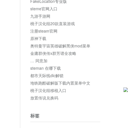
FakeLocation专业版
steme官网入口
九游手游网
桃子汉化组20款直装游戏
注册steam官网
原神下载
奥特曼宇宙英雄破解黑侠mod菜单
金庸群侠传x群芳谱全攻略
… 同意加
steman 在哪下载
都市天际线dlc解锁
地铁跑酷破解版下载内置菜单中文
桃子汉化组移植入口
放置传说兑换码
标签