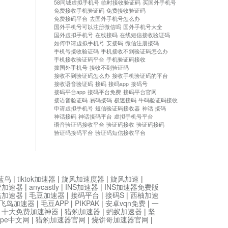
58同城虚拟手机号
临时接收验证码
买国外手机号
免费接收手机验证码
免费接收验证码
免费接码平台
去国外手机号怎么办
国外手机号可以注册微信吗
国外手机号大全
国外虚拟手机号
在线接码
在线短信接收验证码
如何申请虚拟手机号
安接码
微信注册接码
手机号接收验证码
手机接收不到验证码怎么办
手机接收验证码平台
手机验证码接收
拔国外手机号
接收不到验证码
接收不到验证码怎么办
接收手机验证码的平台
接收语音验证码
接码
接码app
接码号
接码平台app
接码平台免费
接码平台官网
接语音验证码
易码接码
极速接码
牛码验证码接收
申请虚拟手机号
短信验证码接收器
神话 接码
神话接码
神话接码平台
虚拟手机号平台
语音验证码接收平台
验证码接收
验证码接码
验证码接码平台
验证码短信接收平台
蓝鸟
|
tiktok加速器
|
旋风加速度器
|
旋风加速
|
管加速器
|
anycastly
|
INS加速器
|
INS加速器免费版
菇加速器
|
毛豆加速器
|
接码平台
|
接码S
|
西柚加速
飞鸟加速器
|
毛豆APP
|
PIKPAK
|
安卓vqn免费
|
一
|
十大免费加速神器
|
猎豹加速器
|
蚂蚁加速器
|
坚
type中文网
|
猎豹加速器官网
|
烧饼哥加速器官网
|