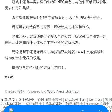
游戏中还有丰富多样的生物和NPC角色，与他们互动可以获取
更多任务和奖励。
泰拉瑞亚破解版1.4.4中文破解版还引入了新的玩法和特色。
玩家可以建造自己的家园，设计迷人的建筑和装饰。
除此之外，游戏还提供了多人合作模式，玩家可以与朋友一起
探险、建造和战斗，体验更丰富多样的游戏乐趣。
无论是新手还是老玩家，泰拉瑞亚破解版1.4.4中文破解版都
能为你带来无尽的乐趣。
快来畅享这个精彩的游戏世界吧！。
#33#
© 2026
接码
. Powered by:
WordPress
.
Sitemap
.
友情链接：
SITEMAP
|
旋风加速器官网
|
旋风软件中心
|
textarea
|
黑洞
quickq加速器
|
飞驰加速器
|
飞鸟加速器
|
狗急加速器
|
hammer加速器
|
免费vqn加速外网
|
旋风加速器
|
快橙加速器
|
啊哈加速器
|
迷雾通
|
优
器
|
快柠檬加速器
|
黑洞加速
|
falemon
|
快橙加速器
|
anycast加速器
|
i