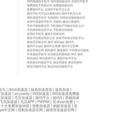
58同城虚拟手机号
临时接收验证码
买国外手机号
免费接收手机验证码
免费接收验证码
免费接码平台
去国外手机号怎么办
国外手机号可以注册微信吗
国外手机号大全
国外虚拟手机号
在线接码
在线短信接收验证码
如何申请虚拟手机号
安接码
微信注册接码
手机号接收验证码
手机接收不到验证码怎么办
手机接收验证码平台
手机验证码接收
拔国外手机号
接收不到验证码
接收不到验证码怎么办
接收手机验证码的平台
接收语音验证码
接码
接码app
接码号
接码平台app
接码平台免费
接码平台官网
接语音验证码
易码接码
极速接码
牛码验证码接收
申请虚拟手机号
短信验证码接收器
神话 接码
神话接码
神话接码平台
虚拟手机号平台
语音验证码接收平台
验证码接收
验证码接码
验证码接码平台
验证码短信接收平台
蓝鸟
|
tiktok加速器
|
旋风加速度器
|
旋风加速
|
管加速器
|
anycastly
|
INS加速器
|
INS加速器免费版
菇加速器
|
毛豆加速器
|
接码平台
|
接码S
|
西柚加速
飞鸟加速器
|
毛豆APP
|
PIKPAK
|
安卓vqn免费
|
一
|
十大免费加速神器
|
猎豹加速器
|
蚂蚁加速器
|
坚
type中文网
|
猎豹加速器官网
|
烧饼哥加速器官网
|