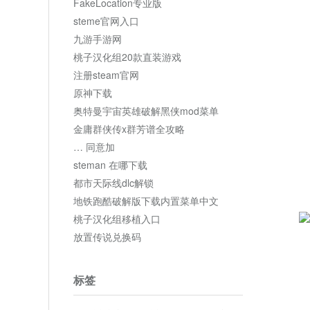
FakeLocation专业版
steme官网入口
九游手游网
桃子汉化组20款直装游戏
注册steam官网
原神下载
奥特曼宇宙英雄破解黑侠mod菜单
金庸群侠传x群芳谱全攻略
… 同意加
steman 在哪下载
都市天际线dlc解锁
地铁跑酷破解版下载内置菜单中文
桃子汉化组移植入口
放置传说兑换码
标签