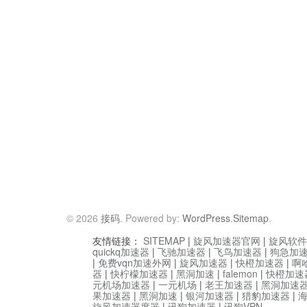
© 2026
接码
. Powered by:
WordPress
.
Sitemap
.
友情链接：
SITEMAP
|
旋风加速器官网
|
旋风软件
quickq加速器
|
飞驰加速器
|
飞鸟加速器
|
狗急加
|
免费vqn加速外网
|
旋风加速器
|
快橙加速器
|
啊
器
|
快柠檬加速器
|
黑洞加速
|
falemon
|
快橙加速
元机场加速器
|
一元机场
|
老王加速器
|
黑洞加速
果加速器
|
黑洞加速
|
银河加速器
|
猎豹加速器
|
旋风加速器度器
|
讯狗加速器
|
讯狗VPN