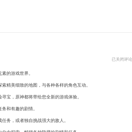
云
已关闭评
原
神
元素的游戏世界。
下
载
官
索精美细致的地图，与各种各样的角色互动。
网
寻宝，原神都将带给您全新的游戏体验。
务和有趣的剧情。
任务，或者独自挑战强大的敌人。
自由探索，解锁各种隐藏的剧情和任务。