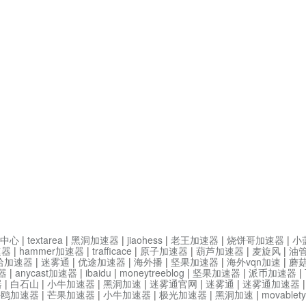
中心
|
textarea
|
黑洞加速器
|
jiaohess
|
老王加速器
|
烧饼哥加速器
|
小
速器
|
hammer加速器
|
trafficace
|
原子加速器
|
葫芦加速器
|
麦旋风
|
油
哈加速器
|
迷雾通
|
优途加速器
|
海外播
|
坚果加速器
|
海外vqn加速
|
蘑
器
|
anycast加速器
|
ibaidu
|
moneytreeblog
|
坚果加速器
|
派币加速器
|
器
|
白石山
|
小牛加速器
|
黑洞加速
|
迷雾通官网
|
迷雾通
|
迷雾通加速器
海鸥加速器
|
芒果加速器
|
小牛加速器
|
极光加速器
|
黑洞加速
|
movable