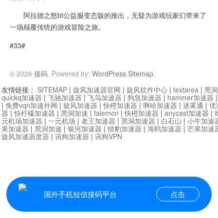
阿拉德之怒bt公益服变态版的推出，无疑为游戏玩家们带来了
一场颠覆传统的游戏冒险之旅。
#33#
© 2026
接码
. Powered by:
WordPress
.
Sitemap
.
友情链接：
SITEMAP
|
旋风加速器官网
|
旋风软件中心
|
textarea
|
黑洞
quickq加速器
|
飞驰加速器
|
飞鸟加速器
|
狗急加速器
|
hammer加速器
|
免费vqn加速外网
|
旋风加速器
|
快橙加速器
|
啊哈加速器
|
迷雾通
|
优
器
|
快柠檬加速器
|
黑洞加速
|
falemon
|
快橙加速器
|
anycast加速器
|
i
元机场加速器
|
一元机场
|
老王加速器
|
黑洞加速器
|
白石山
|
小牛加速
果加速器
|
黑洞加速
|
银河加速器
|
猎豹加速器
|
海鸥加速器
|
芒果加速
旋风加速器度器
|
讯狗加速器
|
讯狗VPN
国外手机短信接码平台
点击