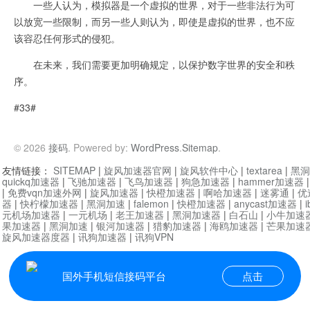
一些人认为，模拟器是一个虚拟的世界，对于一些非法行为可
以放宽一些限制，而另一些人则认为，即使是虚拟的世界，也不应
该容忍任何形式的侵犯。
在未来，我们需要更加明确规定，以保护数字世界的安全和秩
序。
#33#
© 2026
接码
. Powered by:
WordPress
.
Sitemap
.
友情链接：
SITEMAP
|
旋风加速器官网
|
旋风软件中心
|
textarea
|
黑洞
quickq加速器
|
飞驰加速器
|
飞鸟加速器
|
狗急加速器
|
hammer加速器
|
免费vqn加速外网
|
旋风加速器
|
快橙加速器
|
啊哈加速器
|
迷雾通
|
优
器
|
快柠檬加速器
|
黑洞加速
|
falemon
|
快橙加速器
|
anycast加速器
|
i
元机场加速器
|
一元机场
|
老王加速器
|
黑洞加速器
|
白石山
|
小牛加速
果加速器
|
黑洞加速
|
银河加速器
|
猎豹加速器
|
海鸥加速器
|
芒果加速
旋风加速器度器
|
讯狗加速器
|
讯狗VPN
国外手机短信接码平台
点击