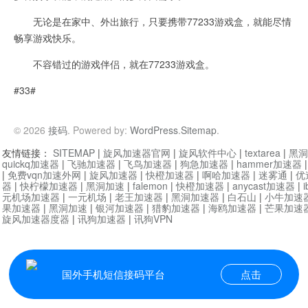
无论是在家中、外出旅行，只要携带77233游戏盒，就能尽情
畅享游戏快乐。
不容错过的游戏伴侣，就在77233游戏盒。
#33#
© 2026
接码
. Powered by:
WordPress
.
Sitemap
.
友情链接：
SITEMAP
|
旋风加速器官网
|
旋风软件中心
|
textarea
|
黑洞
quickq加速器
|
飞驰加速器
|
飞鸟加速器
|
狗急加速器
|
hammer加速器
|
免费vqn加速外网
|
旋风加速器
|
快橙加速器
|
啊哈加速器
|
迷雾通
|
优
器
|
快柠檬加速器
|
黑洞加速
|
falemon
|
快橙加速器
|
anycast加速器
|
i
元机场加速器
|
一元机场
|
老王加速器
|
黑洞加速器
|
白石山
|
小牛加速
果加速器
|
黑洞加速
|
银河加速器
|
猎豹加速器
|
海鸥加速器
|
芒果加速
旋风加速器度器
|
讯狗加速器
|
讯狗VPN
国外手机短信接码平台
点击