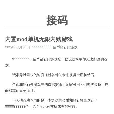
接码
内置mod单机无限内购游戏
2024年7月20日
9999999999金币钻石的游戏
9999999999金币钻石的游戏是一款玩法简单却无比刺激的游
戏。
玩家需以最快的速度通过各种关卡来获得金币和钻石。
金币和钻石是游戏中的虚拟货币，玩家可用它们购买装备、技
能和其他重要道具。
与其他游戏不同的是，本游戏的金币和钻石数量达到了
9999999999个，给予了玩家前所未有的收益。