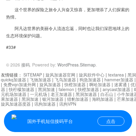
这个世界的探险之旅令人兴奋又惊喜，更加增添了人们探索的
热情。
阿凡达世界的美丽令人流连忘返，同时也让我们深思地球上的
生态环境保护问题。
#33#
© 2026
接码
. Powered by:
WordPress
.
Sitemap
.
友情链接：
SITEMAP
|
旋风加速器官网
|
旋风软件中心
|
textarea
|
黑洞
quickq加速器
|
飞驰加速器
|
飞鸟加速器
|
狗急加速器
|
hammer加速器
|
免费vqn加速外网
|
旋风加速器
|
快橙加速器
|
啊哈加速器
|
迷雾通
|
优
器
|
快柠檬加速器
|
黑洞加速
|
falemon
|
快橙加速器
|
anycast加速器
|
i
元机场加速器
|
一元机场
|
老王加速器
|
黑洞加速器
|
白石山
|
小牛加速
果加速器
|
黑洞加速
|
银河加速器
|
猎豹加速器
|
海鸥加速器
|
芒果加速
旋风加速器度器
|
讯狗加速器
|
讯狗VPN
国外手机短信接码平台
点击