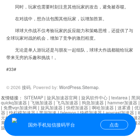
同时，玩家也需要时刻注意其他玩家的攻击，避免被吞噬。
在对战中，想办法包围其他玩家，以增加胜算。
球球大作战不仅考验玩家的反应能力和策略思维，还提供了与
全球玩家对战的机会，增加了竞争的激烈程度。
无论是单人游玩还是与朋友一起组队，球球大作战都能给玩家
带来无穷的乐趣和挑战！。
#33#
© 2026
接码
. Powered by:
WordPress
.
Sitemap
.
友情链接：
SITEMAP
|
旋风加速器官网
|
旋风软件中心
|
textarea
|
黑洞
quickq加速器
|
飞驰加速器
|
飞鸟加速器
|
狗急加速器
|
hammer加速器
|
免费vqn加速外网
|
旋风加速器
|
快橙加速器
|
啊哈加速器
|
迷雾通
|
优
器
|
快柠檬加速器
|
黑洞加速
|
falemon
|
快橙加速器
|
anycast加速器
|
i
元机场加速器
|
一元机场
|
老王加速器
|
黑洞加速器
|
白石山
|
小牛加速
果加速器
|
黑洞加速
|
银河加速器
|
猎豹加速器
|
海鸥加速器
|
芒果加速
国外手机短信接码平台
点击
旋风加速器度器
|
讯狗加速器
|
讯狗VPN