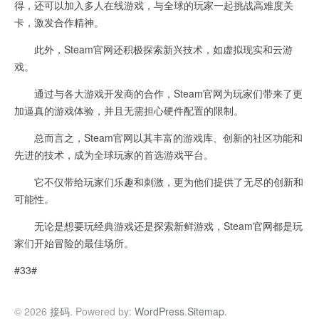
得，还可以加入多人在线游戏，与全球的玩家一起挑战高难度关
卡，激发合作精神。
此外，Steam官网还积极探索新兴技术，如虚拟现实和云游
戏。
通过与各大游戏开发商的合作，Steam官网为玩家们带来了更
加逼真的游戏体验，并且无需担心硬件配置的限制。
总而言之，Steam官网以其丰富的游戏库、创新的社区功能和
先进的技术，成为全球玩家的首选游戏平台。
它不仅带给玩家们乐趣和刺激，更为他们提供了无尽的创新和
可能性。
无论是想要玩经典游戏还是探索新鲜游戏，Steam官网都是玩
家们开始冒险的最佳场所。
#33#
© 2026
接码
. Powered by:
WordPress
.
Sitemap
.