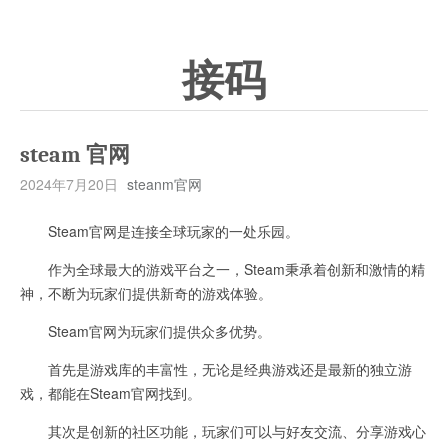
接码
steam 官网
2024年7月20日
steanm官网
Steam官网是连接全球玩家的一处乐园。
作为全球最大的游戏平台之一，Steam秉承着创新和激情的精
神，不断为玩家们提供新奇的游戏体验。
Steam官网为玩家们提供众多优势。
首先是游戏库的丰富性，无论是经典游戏还是最新的独立游
戏，都能在Steam官网找到。
其次是创新的社区功能，玩家们可以与好友交流、分享游戏心