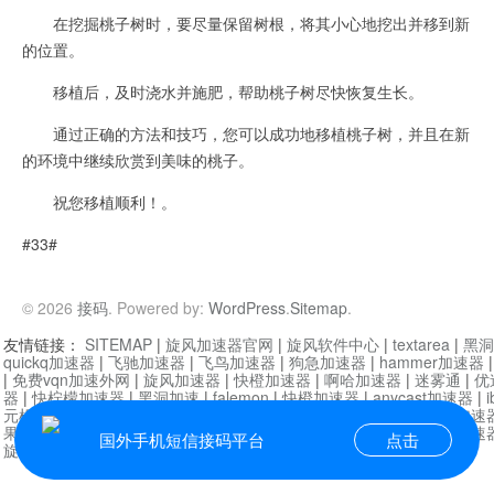
在挖掘桃子树时，要尽量保留树根，将其小心地挖出并移到新
的位置。
移植后，及时浇水并施肥，帮助桃子树尽快恢复生长。
通过正确的方法和技巧，您可以成功地移植桃子树，并且在新
的环境中继续欣赏到美味的桃子。
祝您移植顺利！。
#33#
© 2026
接码
. Powered by:
WordPress
.
Sitemap
.
友情链接：
SITEMAP
|
旋风加速器官网
|
旋风软件中心
|
textarea
|
黑洞
quickq加速器
|
飞驰加速器
|
飞鸟加速器
|
狗急加速器
|
hammer加速器
|
免费vqn加速外网
|
旋风加速器
|
快橙加速器
|
啊哈加速器
|
迷雾通
|
优
器
|
快柠檬加速器
|
黑洞加速
|
falemon
|
快橙加速器
|
anycast加速器
|
i
元机场加速器
|
一元机场
|
老王加速器
|
黑洞加速器
|
白石山
|
小牛加速
果加速器
|
黑洞加速
|
银河加速器
|
猎豹加速器
|
海鸥加速器
|
芒果加速
国外手机短信接码平台
点击
旋风加速器度器
|
讯狗加速器
|
讯狗VPN