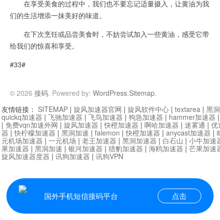
在享受美食的过程中，我们也不要忘记适量摄入，让黄油为我
们的生活增添一抹美好的味道。
在下次烹饪或品尝美食时，不妨尝试加入一些黄油，感受它带
给我们的惊喜和享受。
#33#
© 2026
接码
. Powered by:
WordPress
.
Sitemap
.
友情链接：
SITEMAP
|
旋风加速器官网
|
旋风软件中心
|
textarea
|
黑洞
quickq加速器
|
飞驰加速器
|
飞鸟加速器
|
狗急加速器
|
hammer加速器
|
免费vqn加速外网
|
旋风加速器
|
快橙加速器
|
啊哈加速器
|
迷雾通
|
优
器
|
快柠檬加速器
|
黑洞加速
|
falemon
|
快橙加速器
|
anycast加速器
|
i
元机场加速器
|
一元机场
|
老王加速器
|
黑洞加速器
|
白石山
|
小牛加速
果加速器
|
黑洞加速
|
银河加速器
|
猎豹加速器
|
海鸥加速器
|
芒果加速
旋风加速器度器
|
讯狗加速器
|
讯狗VPN
国外手机短信接码平台
点击