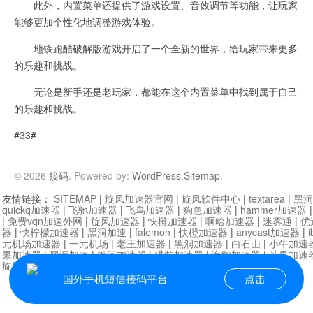
此外，内置菜单还提供了游戏设置、音效调节等功能，让玩家
能够更加个性化地调整游戏体验。
地铁跑酷破解版游戏开启了一个全新的世界，给玩家带来更多
的乐趣和挑战。
无论是新手还是老玩家，都能在这个内置菜单中找到属于自己
的乐趣和挑战。
#33#
© 2026
接码
. Powered by:
WordPress
.
Sitemap
.
友情链接：
SITEMAP
|
旋风加速器官网
|
旋风软件中心
|
textarea
|
黑洞
quickq加速器
|
飞驰加速器
|
飞鸟加速器
|
狗急加速器
|
hammer加速器
|
免费vqn加速外网
|
旋风加速器
|
快橙加速器
|
啊哈加速器
|
迷雾通
|
优
器
|
快柠檬加速器
|
黑洞加速
|
falemon
|
快橙加速器
|
anycast加速器
|
i
元机场加速器
|
一元机场
|
老王加速器
|
黑洞加速器
|
白石山
|
小牛加速
果加速器
|
黑洞加速
|
银河加速器
|
猎豹加速器
|
海鸥加速器
|
芒果加速
旋风加速器度器
|
讯狗加速器
|
讯狗VPN
国外手机短信接码平台
点击