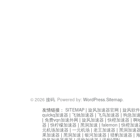
© 2026
接码
. Powered by:
WordPress
.
Sitemap
.
友情链接：
SITEMAP
|
旋风加速器官网
|
旋风软件
quickq加速器
|
飞驰加速器
|
飞鸟加速器
|
狗急加
|
免费vqn加速外网
|
旋风加速器
|
快橙加速器
|
啊
器
|
快柠檬加速器
|
黑洞加速
|
falemon
|
快橙加速
元机场加速器
|
一元机场
|
老王加速器
|
黑洞加速
果加速器
|
黑洞加速
|
银河加速器
|
猎豹加速器
|
旋风加速器度器
|
讯狗加速器
|
讯狗VPN