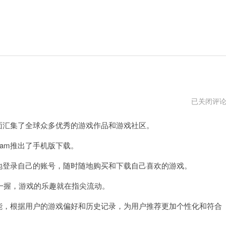
steam
已关闭评
官
网
面汇集了全球众多优秀的游戏作品和游戏社区。
手
机
版
am推出了手机版下载。
下
载
地登录自己的账号，随时随地购买和下载自己喜欢的游戏。
安
握，游戏的乐趣就在指尖流动。
能，根据用户的游戏偏好和历史记录，为用户推荐更加个性化和符合