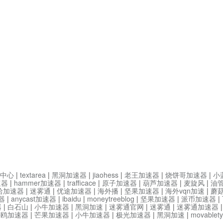
中心
|
textarea
|
黑洞加速器
|
jiaohess
|
老王加速器
|
烧饼哥加速器
|
小
速器
|
hammer加速器
|
trafficace
|
原子加速器
|
葫芦加速器
|
麦旋风
|
油
哈加速器
|
迷雾通
|
优途加速器
|
海外播
|
坚果加速器
|
海外vqn加速
|
蘑
器
|
anycast加速器
|
ibaidu
|
moneytreeblog
|
坚果加速器
|
派币加速器
|
器
|
白石山
|
小牛加速器
|
黑洞加速
|
迷雾通官网
|
迷雾通
|
迷雾通加速器
海鸥加速器
|
芒果加速器
|
小牛加速器
|
极光加速器
|
黑洞加速
|
movable