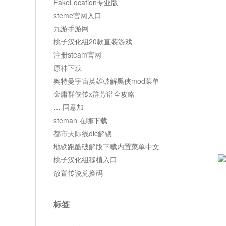
FakeLocation专业版
steme官网入口
九游手游网
桃子汉化组20款直装游戏
注册steam官网
原神下载
奥特曼宇宙英雄破解黑侠mod菜单
金庸群侠传x群芳谱全攻略
… 同意加
steman 在哪下载
都市天际线dlc解锁
地铁跑酷破解版下载内置菜单中文
桃子汉化组移植入口
放置传说兑换码
标签