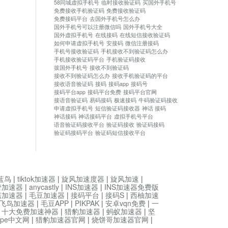
58同城虚拟手机号
临时接收验证码
买国外手机号
免费接收手机验证码
免费接收验证码
免费接码平台
去国外手机号怎么办
国外手机号可以注册微信吗
国外手机号大全
国外虚拟手机号
在线接码
在线短信接收验证码
如何申请虚拟手机号
安接码
微信注册接码
手机号接收验证码
手机接收不到验证码怎么办
手机接收验证码平台
手机验证码接收
拔国外手机号
接收不到验证码
接收不到验证码怎么办
接收手机验证码的平台
接收语音验证码
接码
接码app
接码号
接码平台app
接码平台免费
接码平台官网
接语音验证码
易码接码
极速接码
牛码验证码接收
申请虚拟手机号
短信验证码接收器
神话 接码
神话接码
神话接码平台
虚拟手机号平台
语音验证码接收平台
验证码接收
验证码接码
验证码接码平台
验证码短信接收平台
蓝鸟
|
tiktok加速器
|
旋风加速度器
|
旋风加速
|
管加速器
|
anycastly
|
INS加速器
|
INS加速器免费版
菇加速器
|
毛豆加速器
|
接码平台
|
接码S
|
西柚加速
飞鸟加速器
|
毛豆APP
|
PIKPAK
|
安卓vqn免费
|
一
|
十大免费加速神器
|
猎豹加速器
|
蚂蚁加速器
|
坚
type中文网
|
猎豹加速器官网
|
烧饼哥加速器官网
|