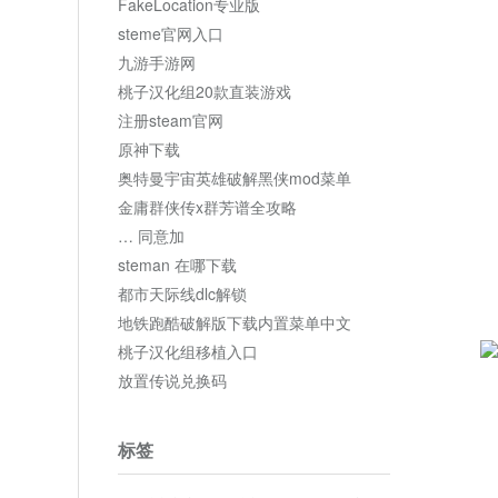
FakeLocation专业版
steme官网入口
九游手游网
桃子汉化组20款直装游戏
注册steam官网
原神下载
奥特曼宇宙英雄破解黑侠mod菜单
金庸群侠传x群芳谱全攻略
… 同意加
steman 在哪下载
都市天际线dlc解锁
地铁跑酷破解版下载内置菜单中文
桃子汉化组移植入口
放置传说兑换码
标签