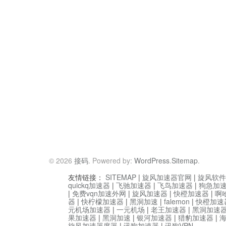
© 2026
接码
. Powered by:
WordPress
.
Sitemap
.
友情链接：
SITEMAP
|
旋风加速器官网
|
旋风软件
quickq加速器
|
飞驰加速器
|
飞鸟加速器
|
狗急加
|
免费vqn加速外网
|
旋风加速器
|
快橙加速器
|
啊
器
|
快柠檬加速器
|
黑洞加速
|
falemon
|
快橙加速
元机场加速器
|
一元机场
|
老王加速器
|
黑洞加速
果加速器
|
黑洞加速
|
银河加速器
|
猎豹加速器
|
旋风加速器度器
|
讯狗加速器
|
讯狗VPN