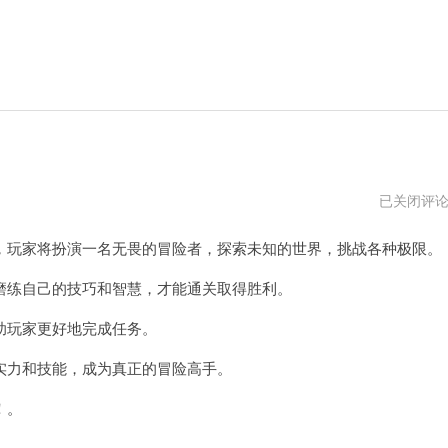
无
已关闭评
畏
契
玩家将扮演一名无畏的冒险者，探索未知的世界，挑战各种极限。
约
手
游
练自己的技巧和智慧，才能通关取得胜利。
下
载
玩家更好地完成任务。
力和技能，成为真正的冒险高手。
！。