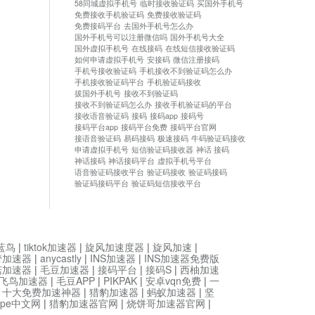
58同城虚拟手机号
临时接收验证码
买国外手机号
免费接收手机验证码
免费接收验证码
免费接码平台
去国外手机号怎么办
国外手机号可以注册微信吗
国外手机号大全
国外虚拟手机号
在线接码
在线短信接收验证码
如何申请虚拟手机号
安接码
微信注册接码
手机号接收验证码
手机接收不到验证码怎么办
手机接收验证码平台
手机验证码接收
拔国外手机号
接收不到验证码
接收不到验证码怎么办
接收手机验证码的平台
接收语音验证码
接码
接码app
接码号
接码平台app
接码平台免费
接码平台官网
接语音验证码
易码接码
极速接码
牛码验证码接收
申请虚拟手机号
短信验证码接收器
神话 接码
神话接码
神话接码平台
虚拟手机号平台
语音验证码接收平台
验证码接收
验证码接码
验证码接码平台
验证码短信接收平台
蓝鸟
|
tiktok加速器
|
旋风加速度器
|
旋风加速
|
管加速器
|
anycastly
|
INS加速器
|
INS加速器免费版
菇加速器
|
毛豆加速器
|
接码平台
|
接码S
|
西柚加速
飞鸟加速器
|
毛豆APP
|
PIKPAK
|
安卓vqn免费
|
一
|
十大免费加速神器
|
猎豹加速器
|
蚂蚁加速器
|
坚
type中文网
|
猎豹加速器官网
|
烧饼哥加速器官网
|