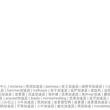
中心
|
textarea
|
黑洞加速器
|
jiaohess
|
老王加速器
|
烧饼哥加速器
|
小
速器
|
hammer加速器
|
trafficace
|
原子加速器
|
葫芦加速器
|
麦旋风
|
油
哈加速器
|
迷雾通
|
优途加速器
|
海外播
|
坚果加速器
|
海外vqn加速
|
蘑
器
|
anycast加速器
|
ibaidu
|
moneytreeblog
|
坚果加速器
|
派币加速器
|
器
|
白石山
|
小牛加速器
|
黑洞加速
|
迷雾通官网
|
迷雾通
|
迷雾通加速器
海鸥加速器
|
芒果加速器
|
小牛加速器
|
极光加速器
|
黑洞加速
|
movable