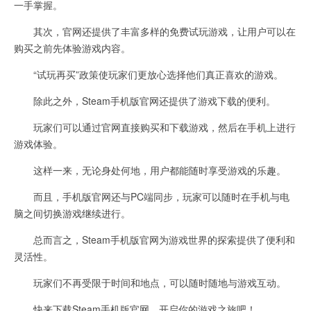
一手掌握。
其次，官网还提供了丰富多样的免费试玩游戏，让用户可以在
购买之前先体验游戏内容。
“试玩再买”政策使玩家们更放心选择他们真正喜欢的游戏。
除此之外，Steam手机版官网还提供了游戏下载的便利。
玩家们可以通过官网直接购买和下载游戏，然后在手机上进行
游戏体验。
这样一来，无论身处何地，用户都能随时享受游戏的乐趣。
而且，手机版官网还与PC端同步，玩家可以随时在手机与电
脑之间切换游戏继续进行。
总而言之，Steam手机版官网为游戏世界的探索提供了便利和
灵活性。
玩家们不再受限于时间和地点，可以随时随地与游戏互动。
快来下载Steam手机版官网，开启你的游戏之旅吧！。