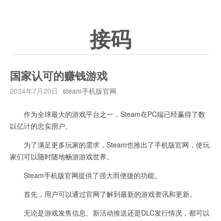
接码
国家认可的赚钱游戏
2024年7月20日
steam手机版官网
作为全球最大的游戏平台之一，Steam在PC端已经赢得了数
以亿计的忠实用户。
为了满足更多玩家的需求，Steam也推出了手机版官网，使玩
家们可以随时随地畅游游戏世界。
Steam手机版官网提供了强大而便捷的功能。
首先，用户可以通过官网了解到最新的游戏资讯和更新。
无论是游戏发售信息、新活动推送还是DLC发行情况，都可以