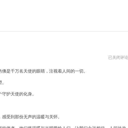
星
已关闭评
空
卫
佛是千万名天使的眼睛，注视着人间的一切。
视
app
软
望。
件
下
守护天使的化身。
载
感受到那份无声的温暖与关怀。
的使者，他们将温暖与光明带给人们，让我们永远相信，人间处处