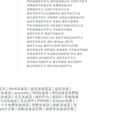
58同城虚拟手机号
临时接收验证码
买国外手机号
免费接收手机验证码
免费接收验证码
免费接码平台
去国外手机号怎么办
国外手机号可以注册微信吗
国外手机号大全
国外虚拟手机号
在线接码
在线短信接收验证码
如何申请虚拟手机号
安接码
微信注册接码
手机号接收验证码
手机接收不到验证码怎么办
手机接收验证码平台
手机验证码接收
拔国外手机号
接收不到验证码
接收不到验证码怎么办
接收手机验证码的平台
接收语音验证码
接码
接码app
接码号
接码平台app
接码平台免费
接码平台官网
接语音验证码
易码接码
极速接码
牛码验证码接收
申请虚拟手机号
短信验证码接收器
神话 接码
神话接码
神话接码平台
虚拟手机号平台
语音验证码接收平台
验证码接收
验证码接码
验证码接码平台
验证码短信接收平台
蓝鸟
|
tiktok加速器
|
旋风加速度器
|
旋风加速
|
管加速器
|
anycastly
|
INS加速器
|
INS加速器免费版
菇加速器
|
毛豆加速器
|
接码平台
|
接码S
|
西柚加速
飞鸟加速器
|
毛豆APP
|
PIKPAK
|
安卓vqn免费
|
一
|
十大免费加速神器
|
猎豹加速器
|
蚂蚁加速器
|
坚
type中文网
|
猎豹加速器官网
|
烧饼哥加速器官网
|