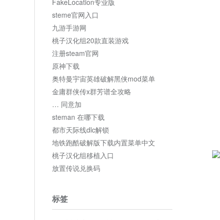
FakeLocation专业版
steme官网入口
九游手游网
桃子汉化组20款直装游戏
注册steam官网
原神下载
奥特曼宇宙英雄破解黑侠mod菜单
金庸群侠传x群芳谱全攻略
… 同意加
steman 在哪下载
都市天际线dlc解锁
地铁跑酷破解版下载内置菜单中文
桃子汉化组移植入口
放置传说兑换码
标签