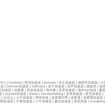
中心
|
textarea
|
黑洞加速器
|
jiaohess
|
老王加速器
|
烧饼哥加速器
|
小
速器
|
hammer加速器
|
trafficace
|
原子加速器
|
葫芦加速器
|
麦旋风
|
油
哈加速器
|
迷雾通
|
优途加速器
|
海外播
|
坚果加速器
|
海外vqn加速
|
蘑
器
|
anycast加速器
|
ibaidu
|
moneytreeblog
|
坚果加速器
|
派币加速器
|
器
|
白石山
|
小牛加速器
|
黑洞加速
|
迷雾通官网
|
迷雾通
|
迷雾通加速器
海鸥加速器
|
芒果加速器
|
小牛加速器
|
极光加速器
|
黑洞加速
|
movable