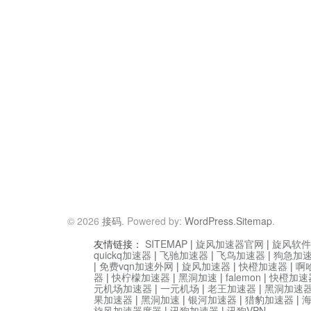
© 2026
接码
. Powered by:
WordPress
.
Sitemap
.
友情链接：
SITEMAP
|
旋风加速器官网
|
旋风软件
quickq加速器
|
飞驰加速器
|
飞鸟加速器
|
狗急加
|
免费vqn加速外网
|
旋风加速器
|
快橙加速器
|
啊
器
|
快柠檬加速器
|
黑洞加速
|
falemon
|
快橙加速
元机场加速器
|
一元机场
|
老王加速器
|
黑洞加速
果加速器
|
黑洞加速
|
银河加速器
|
猎豹加速器
|
旋风加速器度器
|
讯狗加速器
|
讯狗VPN