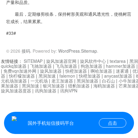
产量和品质。
最后，定期修剪枝条，保持树形美观和通风透光性，使桃树茁
壮成长，结果累累。
#33#
© 2026
接码
. Powered by:
WordPress
.
Sitemap
.
友情链接：
SITEMAP
|
旋风加速器官网
|
旋风软件中心
|
textarea
|
黑洞
quickq加速器
|
飞驰加速器
|
飞鸟加速器
|
狗急加速器
|
hammer加速器
|
免费vqn加速外网
|
旋风加速器
|
快橙加速器
|
啊哈加速器
|
迷雾通
|
优
器
|
快柠檬加速器
|
黑洞加速
|
falemon
|
快橙加速器
|
anycast加速器
|
i
元机场加速器
|
一元机场
|
老王加速器
|
黑洞加速器
|
白石山
|
小牛加速
果加速器
|
黑洞加速
|
银河加速器
|
猎豹加速器
|
海鸥加速器
|
芒果加速
旋风加速器度器
|
讯狗加速器
|
讯狗VPN
国外手机短信接码平台
点击