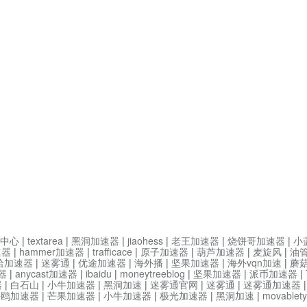
中心
|
textarea
|
黑洞加速器
|
jiaohess
|
老王加速器
|
烧饼哥加速器
|
小
速器
|
hammer加速器
|
trafficace
|
原子加速器
|
葫芦加速器
|
麦旋风
|
油
哈加速器
|
迷雾通
|
优途加速器
|
海外播
|
坚果加速器
|
海外vqn加速
|
蘑
器
|
anycast加速器
|
ibaidu
|
moneytreeblog
|
坚果加速器
|
派币加速器
|
器
|
白石山
|
小牛加速器
|
黑洞加速
|
迷雾通官网
|
迷雾通
|
迷雾通加速器
海鸥加速器
|
芒果加速器
|
小牛加速器
|
极光加速器
|
黑洞加速
|
movable