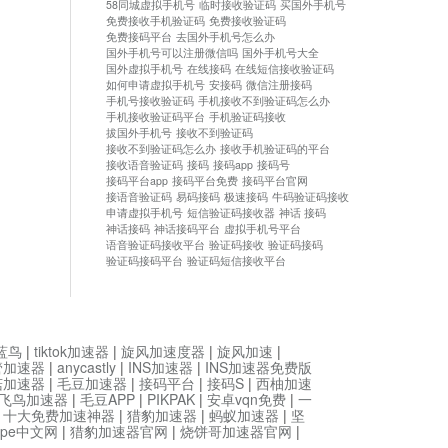
58同城虚拟手机号
临时接收验证码
买国外手机号
免费接收手机验证码
免费接收验证码
免费接码平台
去国外手机号怎么办
国外手机号可以注册微信吗
国外手机号大全
国外虚拟手机号
在线接码
在线短信接收验证码
如何申请虚拟手机号
安接码
微信注册接码
手机号接收验证码
手机接收不到验证码怎么办
手机接收验证码平台
手机验证码接收
拔国外手机号
接收不到验证码
接收不到验证码怎么办
接收手机验证码的平台
接收语音验证码
接码
接码app
接码号
接码平台app
接码平台免费
接码平台官网
接语音验证码
易码接码
极速接码
牛码验证码接收
申请虚拟手机号
短信验证码接收器
神话 接码
神话接码
神话接码平台
虚拟手机号平台
语音验证码接收平台
验证码接收
验证码接码
验证码接码平台
验证码短信接收平台
蓝鸟
|
tiktok加速器
|
旋风加速度器
|
旋风加速
|
管加速器
|
anycastly
|
INS加速器
|
INS加速器免费版
菇加速器
|
毛豆加速器
|
接码平台
|
接码S
|
西柚加速
飞鸟加速器
|
毛豆APP
|
PIKPAK
|
安卓vqn免费
|
一
|
十大免费加速神器
|
猎豹加速器
|
蚂蚁加速器
|
坚
type中文网
|
猎豹加速器官网
|
烧饼哥加速器官网
|