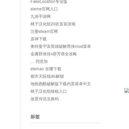
FakeLocation专业版
steme官网入口
九游手游网
桃子汉化组20款直装游戏
注册steam官网
原神下载
奥特曼宇宙英雄破解黑侠mod菜单
金庸群侠传x群芳谱全攻略
… 同意加
steman 在哪下载
都市天际线dlc解锁
地铁跑酷破解版下载内置菜单中文
桃子汉化组移植入口
放置传说兑换码
标签