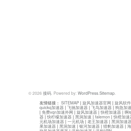
© 2026
接码
. Powered by:
WordPress
.
Sitemap
.
友情链接：
SITEMAP
|
旋风加速器官网
|
旋风软件
quickq加速器
|
飞驰加速器
|
飞鸟加速器
|
狗急加
|
免费vqn加速外网
|
旋风加速器
|
快橙加速器
|
啊
器
|
快柠檬加速器
|
黑洞加速
|
falemon
|
快橙加速
元机场加速器
|
一元机场
|
老王加速器
|
黑洞加速
果加速器
|
黑洞加速
|
银河加速器
|
猎豹加速器
|
旋风加速器度器
|
讯狗加速器
|
讯狗VPN