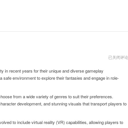
hgamecn
已关闭评
官
网
y in recent years for their unique and diverse gameplay
 safe environment to explore their fantasies and engage in role-
oose from a wide variety of genres to suit their preferences.
 character development, and stunning visuals that transport players to
d to include virtual reality (VR) capabilities, allowing players to