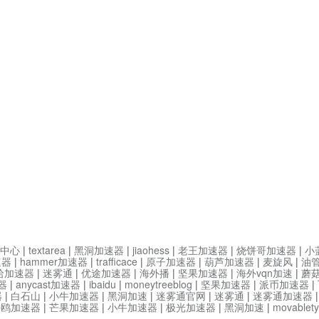
中心
|
textarea
|
黑洞加速器
|
jiaohess
|
老王加速器
|
烧饼哥加速器
|
小
速器
|
hammer加速器
|
trafficace
|
原子加速器
|
葫芦加速器
|
麦旋风
|
油
哈加速器
|
迷雾通
|
优途加速器
|
海外播
|
坚果加速器
|
海外vqn加速
|
蘑
器
|
anycast加速器
|
ibaidu
|
moneytreeblog
|
坚果加速器
|
派币加速器
|
器
|
白石山
|
小牛加速器
|
黑洞加速
|
迷雾通官网
|
迷雾通
|
迷雾通加速器
海鸥加速器
|
芒果加速器
|
小牛加速器
|
极光加速器
|
黑洞加速
|
movable