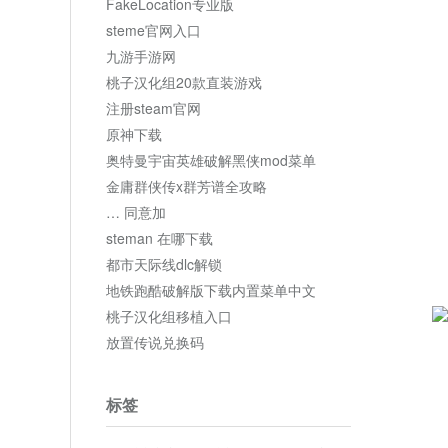
FakeLocation专业版
steme官网入口
九游手游网
桃子汉化组20款直装游戏
注册steam官网
原神下载
奥特曼宇宙英雄破解黑侠mod菜单
金庸群侠传x群芳谱全攻略
… 同意加
steman 在哪下载
都市天际线dlc解锁
地铁跑酷破解版下载内置菜单中文
桃子汉化组移植入口
放置传说兑换码
标签