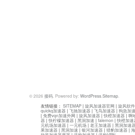
© 2026
接码
. Powered by:
WordPress
.
Sitemap
.
友情链接：
SITEMAP
|
旋风加速器官网
|
旋风软件
quickq加速器
|
飞驰加速器
|
飞鸟加速器
|
狗急加
|
免费vqn加速外网
|
旋风加速器
|
快橙加速器
|
啊
器
|
快柠檬加速器
|
黑洞加速
|
falemon
|
快橙加速
元机场加速器
|
一元机场
|
老王加速器
|
黑洞加速
果加速器
|
黑洞加速
|
银河加速器
|
猎豹加速器
|
旋风加速器度器
|
讯狗加速器
|
讯狗VPN