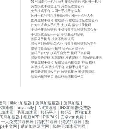
58同城虚拟手机号
临时接收验证码
买国外手机号
免费接收手机验证码
免费接收验证码
免费接码平台
去国外手机号怎么办
国外手机号可以注册微信吗
国外手机号大全
国外虚拟手机号
在线接码
在线短信接收验证码
如何申请虚拟手机号
安接码
微信注册接码
手机号接收验证码
手机接收不到验证码怎么办
手机接收验证码平台
手机验证码接收
拔国外手机号
接收不到验证码
接收不到验证码怎么办
接收手机验证码的平台
接收语音验证码
接码
接码app
接码号
接码平台app
接码平台免费
接码平台官网
接语音验证码
易码接码
极速接码
牛码验证码接收
申请虚拟手机号
短信验证码接收器
神话 接码
神话接码
神话接码平台
虚拟手机号平台
语音验证码接收平台
验证码接收
验证码接码
验证码接码平台
验证码短信接收平台
蓝鸟
|
tiktok加速器
|
旋风加速度器
|
旋风加速
|
管加速器
|
anycastly
|
INS加速器
|
INS加速器免费版
菇加速器
|
毛豆加速器
|
接码平台
|
接码S
|
西柚加速
飞鸟加速器
|
毛豆APP
|
PIKPAK
|
安卓vqn免费
|
一
|
十大免费加速神器
|
猎豹加速器
|
蚂蚁加速器
|
坚
type中文网
|
猎豹加速器官网
|
烧饼哥加速器官网
|