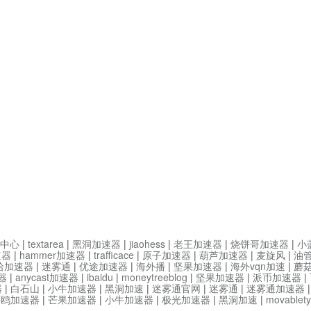
中心
|
textarea
|
黑洞加速器
|
jiaohess
|
老王加速器
|
烧饼哥加速器
|
小
速器
|
hammer加速器
|
trafficace
|
原子加速器
|
葫芦加速器
|
麦旋风
|
油
哈加速器
|
迷雾通
|
优途加速器
|
海外播
|
坚果加速器
|
海外vqn加速
|
蘑
器
|
anycast加速器
|
ibaidu
|
moneytreeblog
|
坚果加速器
|
派币加速器
|
器
|
白石山
|
小牛加速器
|
黑洞加速
|
迷雾通官网
|
迷雾通
|
迷雾通加速器
海鸥加速器
|
芒果加速器
|
小牛加速器
|
极光加速器
|
黑洞加速
|
movable