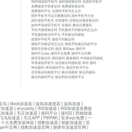
58同城虚拟手机号
临时接收验证码
买国外手机号
免费接收手机验证码
免费接收验证码
免费接码平台
去国外手机号怎么办
国外手机号可以注册微信吗
国外手机号大全
国外虚拟手机号
在线接码
在线短信接收验证码
如何申请虚拟手机号
安接码
微信注册接码
手机号接收验证码
手机接收不到验证码怎么办
手机接收验证码平台
手机验证码接收
拔国外手机号
接收不到验证码
接收不到验证码怎么办
接收手机验证码的平台
接收语音验证码
接码
接码app
接码号
接码平台app
接码平台免费
接码平台官网
接语音验证码
易码接码
极速接码
牛码验证码接收
申请虚拟手机号
短信验证码接收器
神话 接码
神话接码
神话接码平台
虚拟手机号平台
语音验证码接收平台
验证码接收
验证码接码
验证码接码平台
验证码短信接收平台
蓝鸟
|
tiktok加速器
|
旋风加速度器
|
旋风加速
|
管加速器
|
anycastly
|
INS加速器
|
INS加速器免费版
菇加速器
|
毛豆加速器
|
接码平台
|
接码S
|
西柚加速
飞鸟加速器
|
毛豆APP
|
PIKPAK
|
安卓vqn免费
|
一
|
十大免费加速神器
|
猎豹加速器
|
蚂蚁加速器
|
坚
type中文网
|
猎豹加速器官网
|
烧饼哥加速器官网
|