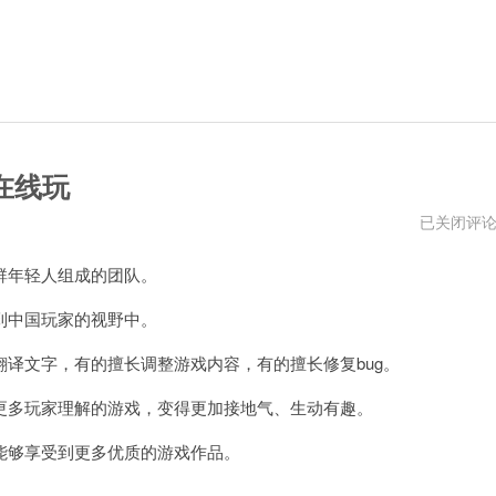
在线玩
桃
已关闭评
子
汉
年轻人组成的团队。
化
组
移
中国玩家的视野中。
植
500
文字，有的擅长调整游戏内容，有的擅长修复bug。
款
黄
油
多玩家理解的游戏，变得更加接地气、生动有趣。
游
戏
够享受到更多优质的游戏作品。
在
线
玩