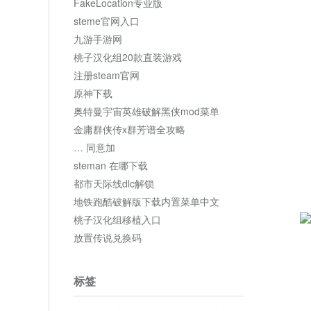
FakeLocation专业版
steme官网入口
九游手游网
桃子汉化组20款直装游戏
注册steam官网
原神下载
奥特曼宇宙英雄破解黑侠mod菜单
金庸群侠传x群芳谱全攻略
… 同意加
steman 在哪下载
都市天际线dlc解锁
地铁跑酷破解版下载内置菜单中文
桃子汉化组移植入口
放置传说兑换码
标签