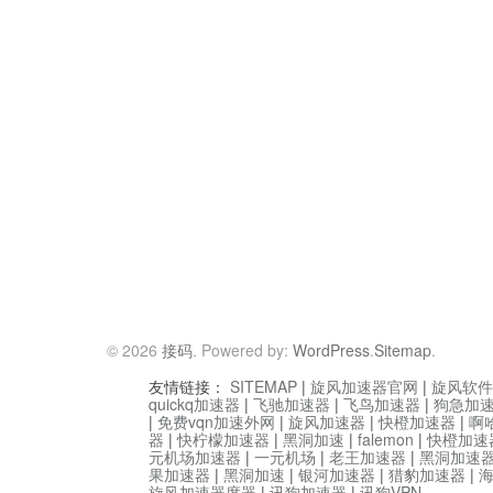
© 2026
接码
. Powered by:
WordPress
.
Sitemap
.
友情链接：
SITEMAP
|
旋风加速器官网
|
旋风软件
quickq加速器
|
飞驰加速器
|
飞鸟加速器
|
狗急加
|
免费vqn加速外网
|
旋风加速器
|
快橙加速器
|
啊
器
|
快柠檬加速器
|
黑洞加速
|
falemon
|
快橙加速
元机场加速器
|
一元机场
|
老王加速器
|
黑洞加速
果加速器
|
黑洞加速
|
银河加速器
|
猎豹加速器
|
旋风加速器度器
|
讯狗加速器
|
讯狗VPN