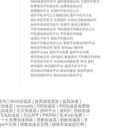
58同城虚拟手机号
临时接收验证码
买国外手机号
免费接收手机验证码
免费接收验证码
免费接码平台
去国外手机号怎么办
国外手机号可以注册微信吗
国外手机号大全
国外虚拟手机号
在线接码
在线短信接收验证码
如何申请虚拟手机号
安接码
微信注册接码
手机号接收验证码
手机接收不到验证码怎么办
手机接收验证码平台
手机验证码接收
拔国外手机号
接收不到验证码
接收不到验证码怎么办
接收手机验证码的平台
接收语音验证码
接码
接码app
接码号
接码平台app
接码平台免费
接码平台官网
接语音验证码
易码接码
极速接码
牛码验证码接收
申请虚拟手机号
短信验证码接收器
神话 接码
神话接码
神话接码平台
虚拟手机号平台
语音验证码接收平台
验证码接收
验证码接码
验证码接码平台
验证码短信接收平台
蓝鸟
|
tiktok加速器
|
旋风加速度器
|
旋风加速
|
管加速器
|
anycastly
|
INS加速器
|
INS加速器免费版
菇加速器
|
毛豆加速器
|
接码平台
|
接码S
|
西柚加速
飞鸟加速器
|
毛豆APP
|
PIKPAK
|
安卓vqn免费
|
一
|
十大免费加速神器
|
猎豹加速器
|
蚂蚁加速器
|
坚
type中文网
|
猎豹加速器官网
|
烧饼哥加速器官网
|