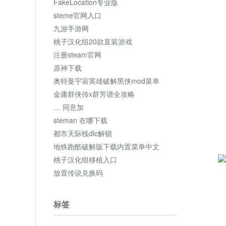
FakeLocation专业版
steme官网入口
九游手游网
桃子汉化组20款直装游戏
注册steam官网
原神下载
奥特曼宇宙英雄破解黑侠mod菜单
金庸群侠传x群芳谱全攻略
… 同意加
steman 在哪下载
都市天际线dlc解锁
地铁跑酷破解版下载内置菜单中文
桃子汉化组移植入口
放置传说兑换码
标签