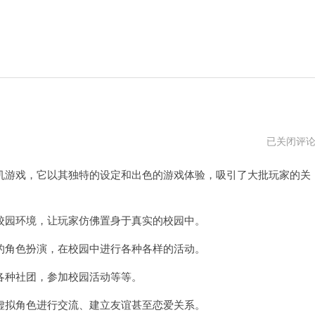
樱
已关闭评
花
校
游戏，它以其独特的设定和出色的游戏体验，吸引了大批玩家的关
园
模
拟
器
破
园环境，让玩家仿佛置身于真实的校园中。
解
版
角色扮演，在校园中进行各种各样的活动。
功
能
种社团，参加校园活动等等。
拟角色进行交流、建立友谊甚至恋爱关系。