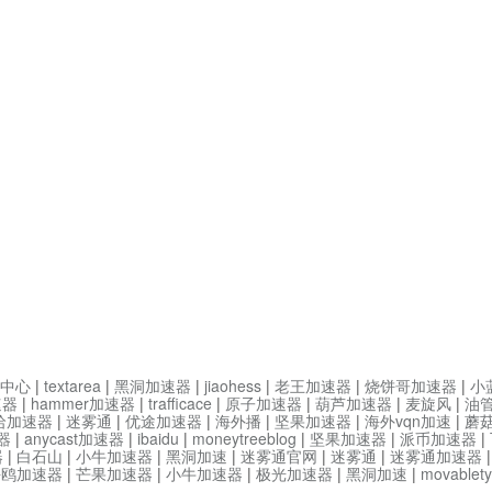
中心
|
textarea
|
黑洞加速器
|
jiaohess
|
老王加速器
|
烧饼哥加速器
|
小
速器
|
hammer加速器
|
trafficace
|
原子加速器
|
葫芦加速器
|
麦旋风
|
油
哈加速器
|
迷雾通
|
优途加速器
|
海外播
|
坚果加速器
|
海外vqn加速
|
蘑
器
|
anycast加速器
|
ibaidu
|
moneytreeblog
|
坚果加速器
|
派币加速器
|
器
|
白石山
|
小牛加速器
|
黑洞加速
|
迷雾通官网
|
迷雾通
|
迷雾通加速器
海鸥加速器
|
芒果加速器
|
小牛加速器
|
极光加速器
|
黑洞加速
|
movable