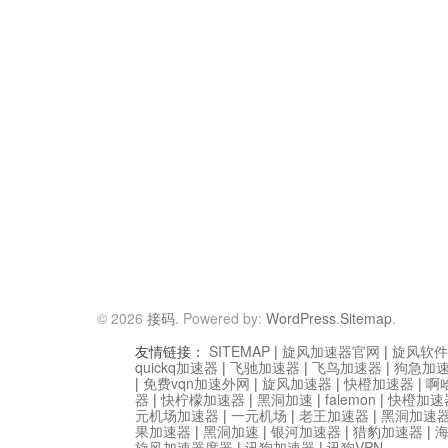
© 2026
接码
. Powered by:
WordPress
.
Sitemap
.
友情链接：
SITEMAP
|
旋风加速器官网
|
旋风软件
quickq加速器
|
飞驰加速器
|
飞鸟加速器
|
狗急加
|
免费vqn加速外网
|
旋风加速器
|
快橙加速器
|
啊
器
|
快柠檬加速器
|
黑洞加速
|
falemon
|
快橙加速
元机场加速器
|
一元机场
|
老王加速器
|
黑洞加速
果加速器
|
黑洞加速
|
银河加速器
|
猎豹加速器
|
旋风加速器度器
|
讯狗加速器
|
讯狗VPN