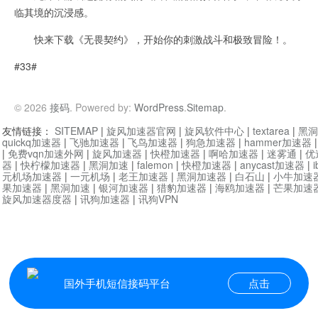
临其境的沉浸感。
快来下载《无畏契约》，开始你的刺激战斗和极致冒险！。
#33#
© 2026
接码
. Powered by:
WordPress
.
Sitemap
.
友情链接：
SITEMAP
|
旋风加速器官网
|
旋风软件中心
|
textarea
|
黑洞
quickq加速器
|
飞驰加速器
|
飞鸟加速器
|
狗急加速器
|
hammer加速器
|
免费vqn加速外网
|
旋风加速器
|
快橙加速器
|
啊哈加速器
|
迷雾通
|
优
器
|
快柠檬加速器
|
黑洞加速
|
falemon
|
快橙加速器
|
anycast加速器
|
i
元机场加速器
|
一元机场
|
老王加速器
|
黑洞加速器
|
白石山
|
小牛加速
果加速器
|
黑洞加速
|
银河加速器
|
猎豹加速器
|
海鸥加速器
|
芒果加速
旋风加速器度器
|
讯狗加速器
|
讯狗VPN
国外手机短信接码平台
点击