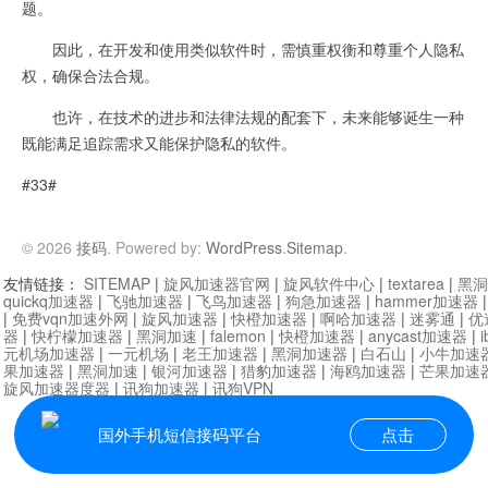
题。
因此，在开发和使用类似软件时，需慎重权衡和尊重个人隐私
权，确保合法合规。
也许，在技术的进步和法律法规的配套下，未来能够诞生一种
既能满足追踪需求又能保护隐私的软件。
#33#
© 2026
接码
. Powered by:
WordPress
.
Sitemap
.
友情链接：
SITEMAP
|
旋风加速器官网
|
旋风软件中心
|
textarea
|
黑洞
quickq加速器
|
飞驰加速器
|
飞鸟加速器
|
狗急加速器
|
hammer加速器
|
免费vqn加速外网
|
旋风加速器
|
快橙加速器
|
啊哈加速器
|
迷雾通
|
优
器
|
快柠檬加速器
|
黑洞加速
|
falemon
|
快橙加速器
|
anycast加速器
|
i
元机场加速器
|
一元机场
|
老王加速器
|
黑洞加速器
|
白石山
|
小牛加速
果加速器
|
黑洞加速
|
银河加速器
|
猎豹加速器
|
海鸥加速器
|
芒果加速
旋风加速器度器
|
讯狗加速器
|
讯狗VPN
国外手机短信接码平台
点击