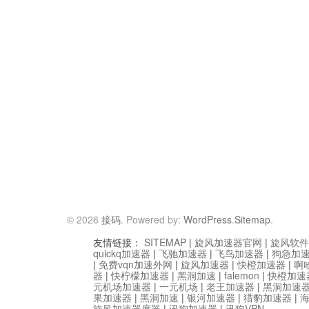
© 2026
接码
. Powered by:
WordPress
.
Sitemap
.
友情链接：
SITEMAP
|
旋风加速器官网
|
旋风软件
quickq加速器
|
飞驰加速器
|
飞鸟加速器
|
狗急加
|
免费vqn加速外网
|
旋风加速器
|
快橙加速器
|
啊
器
|
快柠檬加速器
|
黑洞加速
|
falemon
|
快橙加速
元机场加速器
|
一元机场
|
老王加速器
|
黑洞加速
果加速器
|
黑洞加速
|
银河加速器
|
猎豹加速器
|
旋风加速器度器
|
讯狗加速器
|
讯狗VPN