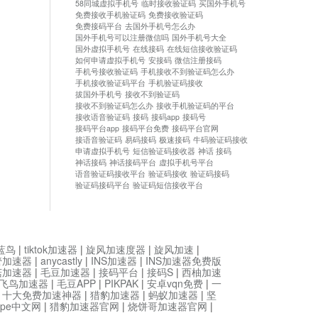
58同城虚拟手机号
临时接收验证码
买国外手机号
免费接收手机验证码
免费接收验证码
免费接码平台
去国外手机号怎么办
国外手机号可以注册微信吗
国外手机号大全
国外虚拟手机号
在线接码
在线短信接收验证码
如何申请虚拟手机号
安接码
微信注册接码
手机号接收验证码
手机接收不到验证码怎么办
手机接收验证码平台
手机验证码接收
拔国外手机号
接收不到验证码
接收不到验证码怎么办
接收手机验证码的平台
接收语音验证码
接码
接码app
接码号
接码平台app
接码平台免费
接码平台官网
接语音验证码
易码接码
极速接码
牛码验证码接收
申请虚拟手机号
短信验证码接收器
神话 接码
神话接码
神话接码平台
虚拟手机号平台
语音验证码接收平台
验证码接收
验证码接码
验证码接码平台
验证码短信接收平台
蓝鸟
|
tiktok加速器
|
旋风加速度器
|
旋风加速
|
管加速器
|
anycastly
|
INS加速器
|
INS加速器免费版
菇加速器
|
毛豆加速器
|
接码平台
|
接码S
|
西柚加速
飞鸟加速器
|
毛豆APP
|
PIKPAK
|
安卓vqn免费
|
一
|
十大免费加速神器
|
猎豹加速器
|
蚂蚁加速器
|
坚
type中文网
|
猎豹加速器官网
|
烧饼哥加速器官网
|