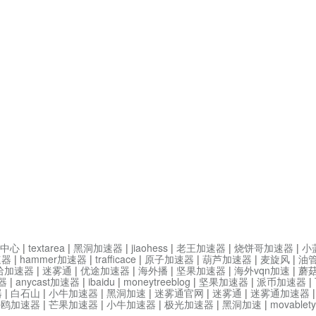
中心
|
textarea
|
黑洞加速器
|
jiaohess
|
老王加速器
|
烧饼哥加速器
|
小
速器
|
hammer加速器
|
trafficace
|
原子加速器
|
葫芦加速器
|
麦旋风
|
油
哈加速器
|
迷雾通
|
优途加速器
|
海外播
|
坚果加速器
|
海外vqn加速
|
蘑
器
|
anycast加速器
|
ibaidu
|
moneytreeblog
|
坚果加速器
|
派币加速器
|
器
|
白石山
|
小牛加速器
|
黑洞加速
|
迷雾通官网
|
迷雾通
|
迷雾通加速器
海鸥加速器
|
芒果加速器
|
小牛加速器
|
极光加速器
|
黑洞加速
|
movable