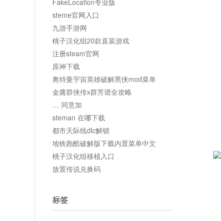
FakeLocation专业版
steme官网入口
九游手游网
桃子汉化组20款直装游戏
注册steam官网
原神下载
奥特曼宇宙英雄破解黑侠mod菜单
金庸群侠传x群芳谱全攻略
… 同意加
steman 在哪下载
都市天际线dlc解锁
地铁跑酷破解版下载内置菜单中文
桃子汉化组移植入口
放置传说兑换码
标签