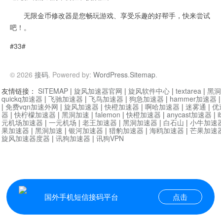
无限金币修改器是您畅玩游戏、享受乐趣的好帮手，快来尝试
吧！。
#33#
© 2026
接码
. Powered by:
WordPress
.
Sitemap
.
友情链接：
SITEMAP
|
旋风加速器官网
|
旋风软件中心
|
textarea
|
黑洞
quickq加速器
|
飞驰加速器
|
飞鸟加速器
|
狗急加速器
|
hammer加速器
|
免费vqn加速外网
|
旋风加速器
|
快橙加速器
|
啊哈加速器
|
迷雾通
|
优
器
|
快柠檬加速器
|
黑洞加速
|
falemon
|
快橙加速器
|
anycast加速器
|
i
元机场加速器
|
一元机场
|
老王加速器
|
黑洞加速器
|
白石山
|
小牛加速
果加速器
|
黑洞加速
|
银河加速器
|
猎豹加速器
|
海鸥加速器
|
芒果加速
旋风加速器度器
|
讯狗加速器
|
讯狗VPN
国外手机短信接码平台
点击