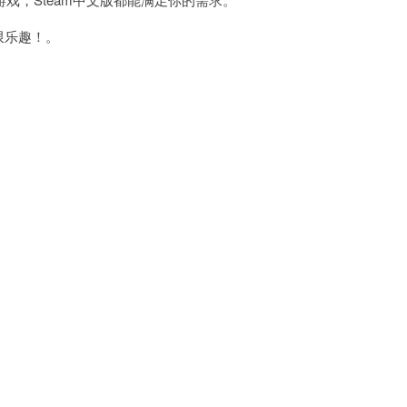
限乐趣！。