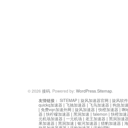
© 2026
接码
. Powered by:
WordPress
.
Sitemap
.
友情链接：
SITEMAP
|
旋风加速器官网
|
旋风软件
quickq加速器
|
飞驰加速器
|
飞鸟加速器
|
狗急加
|
免费vqn加速外网
|
旋风加速器
|
快橙加速器
|
啊
器
|
快柠檬加速器
|
黑洞加速
|
falemon
|
快橙加速
元机场加速器
|
一元机场
|
老王加速器
|
黑洞加速
果加速器
|
黑洞加速
|
银河加速器
|
猎豹加速器
|
旋风加速器度器
|
讯狗加速器
|
讯狗VPN