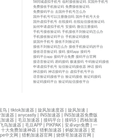
58同城虚拟手机号
临时接收验证码
买国外手机号
免费接收手机验证码
免费接收验证码
免费接码平台
去国外手机号怎么办
国外手机号可以注册微信吗
国外手机号大全
国外虚拟手机号
在线接码
在线短信接收验证码
如何申请虚拟手机号
安接码
微信注册接码
手机号接收验证码
手机接收不到验证码怎么办
手机接收验证码平台
手机验证码接收
拔国外手机号
接收不到验证码
接收不到验证码怎么办
接收手机验证码的平台
接收语音验证码
接码
接码app
接码号
接码平台app
接码平台免费
接码平台官网
接语音验证码
易码接码
极速接码
牛码验证码接收
申请虚拟手机号
短信验证码接收器
神话 接码
神话接码
神话接码平台
虚拟手机号平台
语音验证码接收平台
验证码接收
验证码接码
验证码接码平台
验证码短信接收平台
蓝鸟
|
tiktok加速器
|
旋风加速度器
|
旋风加速
|
管加速器
|
anycastly
|
INS加速器
|
INS加速器免费版
菇加速器
|
毛豆加速器
|
接码平台
|
接码S
|
西柚加速
飞鸟加速器
|
毛豆APP
|
PIKPAK
|
安卓vqn免费
|
一
|
十大免费加速神器
|
猎豹加速器
|
蚂蚁加速器
|
坚
type中文网
|
猎豹加速器官网
|
烧饼哥加速器官网
|