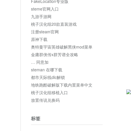
FakeLocation专业版
steme官网入口
九游手游网
桃子汉化组20款直装游戏
注册steam官网
原神下载
奥特曼宇宙英雄破解黑侠mod菜单
金庸群侠传x群芳谱全攻略
… 同意加
steman 在哪下载
都市天际线dlc解锁
地铁跑酷破解版下载内置菜单中文
桃子汉化组移植入口
放置传说兑换码
标签