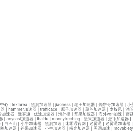
中心
|
textarea
|
黑洞加速器
|
jiaohess
|
老王加速器
|
烧饼哥加速器
|
小
速器
|
hammer加速器
|
trafficace
|
原子加速器
|
葫芦加速器
|
麦旋风
|
油
哈加速器
|
迷雾通
|
优途加速器
|
海外播
|
坚果加速器
|
海外vqn加速
|
蘑
器
|
anycast加速器
|
ibaidu
|
moneytreeblog
|
坚果加速器
|
派币加速器
|
器
|
白石山
|
小牛加速器
|
黑洞加速
|
迷雾通官网
|
迷雾通
|
迷雾通加速器
海鸥加速器
|
芒果加速器
|
小牛加速器
|
极光加速器
|
黑洞加速
|
movable