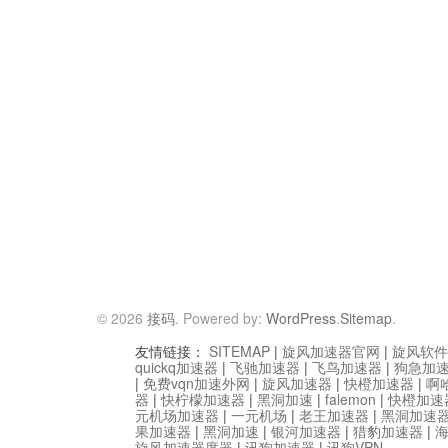
© 2026
接码
. Powered by:
WordPress
.
Sitemap
.
友情链接：
SITEMAP
|
旋风加速器官网
|
旋风软件
quickq加速器
|
飞驰加速器
|
飞鸟加速器
|
狗急加
|
免费vqn加速外网
|
旋风加速器
|
快橙加速器
|
啊
器
|
快柠檬加速器
|
黑洞加速
|
falemon
|
快橙加速
元机场加速器
|
一元机场
|
老王加速器
|
黑洞加速
果加速器
|
黑洞加速
|
银河加速器
|
猎豹加速器
|
旋风加速器度器
|
讯狗加速器
|
讯狗VPN