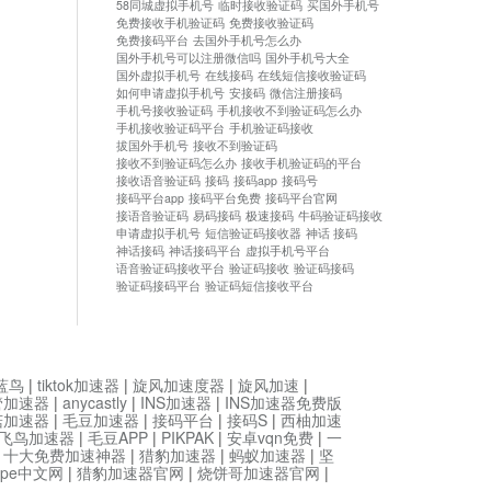
58同城虚拟手机号
临时接收验证码
买国外手机号
免费接收手机验证码
免费接收验证码
免费接码平台
去国外手机号怎么办
国外手机号可以注册微信吗
国外手机号大全
国外虚拟手机号
在线接码
在线短信接收验证码
如何申请虚拟手机号
安接码
微信注册接码
手机号接收验证码
手机接收不到验证码怎么办
手机接收验证码平台
手机验证码接收
拔国外手机号
接收不到验证码
接收不到验证码怎么办
接收手机验证码的平台
接收语音验证码
接码
接码app
接码号
接码平台app
接码平台免费
接码平台官网
接语音验证码
易码接码
极速接码
牛码验证码接收
申请虚拟手机号
短信验证码接收器
神话 接码
神话接码
神话接码平台
虚拟手机号平台
语音验证码接收平台
验证码接收
验证码接码
验证码接码平台
验证码短信接收平台
蓝鸟
|
tiktok加速器
|
旋风加速度器
|
旋风加速
|
管加速器
|
anycastly
|
INS加速器
|
INS加速器免费版
菇加速器
|
毛豆加速器
|
接码平台
|
接码S
|
西柚加速
飞鸟加速器
|
毛豆APP
|
PIKPAK
|
安卓vqn免费
|
一
|
十大免费加速神器
|
猎豹加速器
|
蚂蚁加速器
|
坚
type中文网
|
猎豹加速器官网
|
烧饼哥加速器官网
|