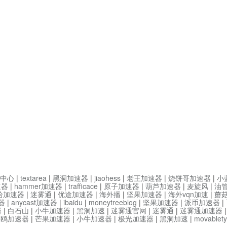
中心
|
textarea
|
黑洞加速器
|
jiaohess
|
老王加速器
|
烧饼哥加速器
|
小
速器
|
hammer加速器
|
trafficace
|
原子加速器
|
葫芦加速器
|
麦旋风
|
油
哈加速器
|
迷雾通
|
优途加速器
|
海外播
|
坚果加速器
|
海外vqn加速
|
蘑
器
|
anycast加速器
|
ibaidu
|
moneytreeblog
|
坚果加速器
|
派币加速器
|
器
|
白石山
|
小牛加速器
|
黑洞加速
|
迷雾通官网
|
迷雾通
|
迷雾通加速器
海鸥加速器
|
芒果加速器
|
小牛加速器
|
极光加速器
|
黑洞加速
|
movable