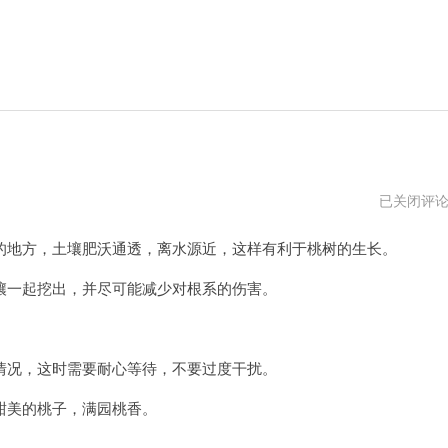
桃
已关闭评
子
移
地方，土壤肥沃通透，离水源近，这样有利于桃树的生长。
植
网
站
一起挖出，并尽可能减少对根系的伤害。
况，这时需要耐心等待，不要过度干扰。
美的桃子，满园桃香。