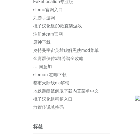
FakeLocation专业版
steme官网入口
九游手游网
桃子汉化组20款直装游戏
注册steam官网
原神下载
奥特曼宇宙英雄破解黑侠mod菜单
金庸群侠传x群芳谱全攻略
… 同意加
steman 在哪下载
都市天际线dlc解锁
地铁跑酷破解版下载内置菜单中文
桃子汉化组移植入口
放置传说兑换码
标签