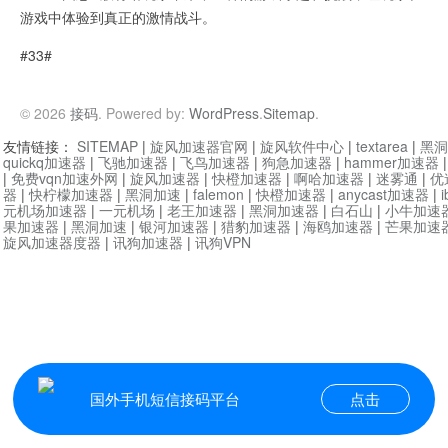
游戏中体验到真正的激情战斗。
#33#
© 2026
接码
. Powered by:
WordPress
.
Sitemap
.
友情链接：
SITEMAP
|
旋风加速器官网
|
旋风软件中心
|
textarea
|
黑洞
quickq加速器
|
飞驰加速器
|
飞鸟加速器
|
狗急加速器
|
hammer加速器
|
免费vqn加速外网
|
旋风加速器
|
快橙加速器
|
啊哈加速器
|
迷雾通
|
优
器
|
快柠檬加速器
|
黑洞加速
|
falemon
|
快橙加速器
|
anycast加速器
|
i
元机场加速器
|
一元机场
|
老王加速器
|
黑洞加速器
|
白石山
|
小牛加速
果加速器
|
黑洞加速
|
银河加速器
|
猎豹加速器
|
海鸥加速器
|
芒果加速
旋风加速器度器
|
讯狗加速器
|
讯狗VPN
国外手机短信接码平台
点击