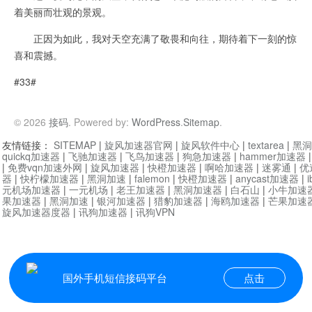
着美丽而壮观的景观。
正因为如此，我对天空充满了敬畏和向往，期待着下一刻的惊
喜和震撼。
#33#
© 2026
接码
. Powered by:
WordPress
.
Sitemap
.
友情链接：
SITEMAP
|
旋风加速器官网
|
旋风软件中心
|
textarea
|
黑洞
quickq加速器
|
飞驰加速器
|
飞鸟加速器
|
狗急加速器
|
hammer加速器
|
免费vqn加速外网
|
旋风加速器
|
快橙加速器
|
啊哈加速器
|
迷雾通
|
优
器
|
快柠檬加速器
|
黑洞加速
|
falemon
|
快橙加速器
|
anycast加速器
|
i
元机场加速器
|
一元机场
|
老王加速器
|
黑洞加速器
|
白石山
|
小牛加速
果加速器
|
黑洞加速
|
银河加速器
|
猎豹加速器
|
海鸥加速器
|
芒果加速
旋风加速器度器
|
讯狗加速器
|
讯狗VPN
国外手机短信接码平台
点击