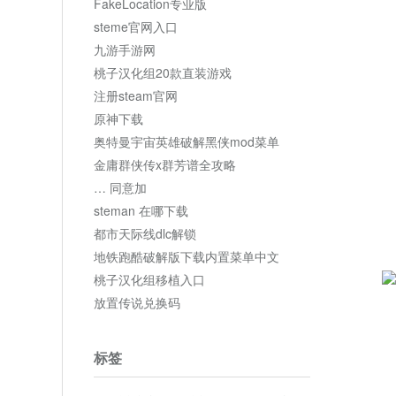
FakeLocation专业版
steme官网入口
九游手游网
桃子汉化组20款直装游戏
注册steam官网
原神下载
奥特曼宇宙英雄破解黑侠mod菜单
金庸群侠传x群芳谱全攻略
… 同意加
steman 在哪下载
都市天际线dlc解锁
地铁跑酷破解版下载内置菜单中文
桃子汉化组移植入口
放置传说兑换码
标签