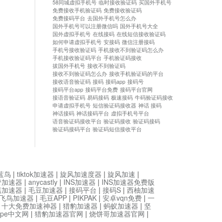
58同城虚拟手机号
临时接收验证码
买国外手机号
免费接收手机验证码
免费接收验证码
免费接码平台
去国外手机号怎么办
国外手机号可以注册微信吗
国外手机号大全
国外虚拟手机号
在线接码
在线短信接收验证码
如何申请虚拟手机号
安接码
微信注册接码
手机号接收验证码
手机接收不到验证码怎么办
手机接收验证码平台
手机验证码接收
拔国外手机号
接收不到验证码
接收不到验证码怎么办
接收手机验证码的平台
接收语音验证码
接码
接码app
接码号
接码平台app
接码平台免费
接码平台官网
接语音验证码
易码接码
极速接码
牛码验证码接收
申请虚拟手机号
短信验证码接收器
神话 接码
神话接码
神话接码平台
虚拟手机号平台
语音验证码接收平台
验证码接收
验证码接码
验证码接码平台
验证码短信接收平台
蓝鸟
|
tiktok加速器
|
旋风加速度器
|
旋风加速
|
管加速器
|
anycastly
|
INS加速器
|
INS加速器免费版
菇加速器
|
毛豆加速器
|
接码平台
|
接码S
|
西柚加速
飞鸟加速器
|
毛豆APP
|
PIKPAK
|
安卓vqn免费
|
一
|
十大免费加速神器
|
猎豹加速器
|
蚂蚁加速器
|
坚
type中文网
|
猎豹加速器官网
|
烧饼哥加速器官网
|