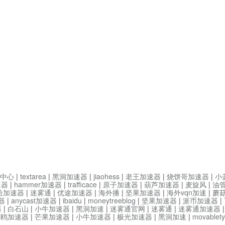
中心
|
textarea
|
黑洞加速器
|
jiaohess
|
老王加速器
|
烧饼哥加速器
|
小
速器
|
hammer加速器
|
trafficace
|
原子加速器
|
葫芦加速器
|
麦旋风
|
油
哈加速器
|
迷雾通
|
优途加速器
|
海外播
|
坚果加速器
|
海外vqn加速
|
蘑
器
|
anycast加速器
|
ibaidu
|
moneytreeblog
|
坚果加速器
|
派币加速器
|
器
|
白石山
|
小牛加速器
|
黑洞加速
|
迷雾通官网
|
迷雾通
|
迷雾通加速器
海鸥加速器
|
芒果加速器
|
小牛加速器
|
极光加速器
|
黑洞加速
|
movable