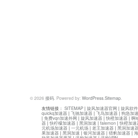
© 2026
接码
. Powered by:
WordPress
.
Sitemap
.
友情链接：
SITEMAP
|
旋风加速器官网
|
旋风软件
quickq加速器
|
飞驰加速器
|
飞鸟加速器
|
狗急加
|
免费vqn加速外网
|
旋风加速器
|
快橙加速器
|
啊
器
|
快柠檬加速器
|
黑洞加速
|
falemon
|
快橙加速
元机场加速器
|
一元机场
|
老王加速器
|
黑洞加速
果加速器
|
黑洞加速
|
银河加速器
|
猎豹加速器
|
旋风加速器度器
|
讯狗加速器
|
讯狗VPN