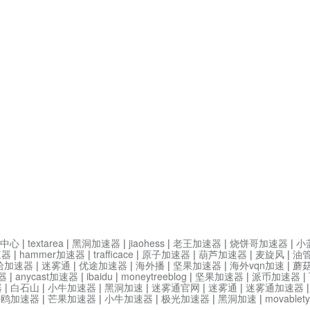
中心
|
textarea
|
黑洞加速器
|
jiaohess
|
老王加速器
|
烧饼哥加速器
|
小
速器
|
hammer加速器
|
trafficace
|
原子加速器
|
葫芦加速器
|
麦旋风
|
油
哈加速器
|
迷雾通
|
优途加速器
|
海外播
|
坚果加速器
|
海外vqn加速
|
蘑
器
|
anycast加速器
|
ibaidu
|
moneytreeblog
|
坚果加速器
|
派币加速器
|
器
|
白石山
|
小牛加速器
|
黑洞加速
|
迷雾通官网
|
迷雾通
|
迷雾通加速器
海鸥加速器
|
芒果加速器
|
小牛加速器
|
极光加速器
|
黑洞加速
|
movable