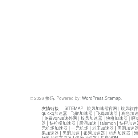
© 2026
接码
. Powered by:
WordPress
.
Sitemap
.
友情链接：
SITEMAP
|
旋风加速器官网
|
旋风软件
quickq加速器
|
飞驰加速器
|
飞鸟加速器
|
狗急加
|
免费vqn加速外网
|
旋风加速器
|
快橙加速器
|
啊
器
|
快柠檬加速器
|
黑洞加速
|
falemon
|
快橙加速
元机场加速器
|
一元机场
|
老王加速器
|
黑洞加速
果加速器
|
黑洞加速
|
银河加速器
|
猎豹加速器
|
旋风加速器度器
|
讯狗加速器
|
讯狗VPN