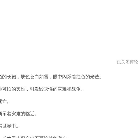
末
已关闭评
日
妖
的长袍，肤色苍白如雪，眼中闪烁着红色的光芒。
姬
游
戏
可怕的灾难，引发毁灭性的灾难和战争。
死亡。
示着灾难的临近。
实世界中。
成为了人们心中不可逾越的存在。