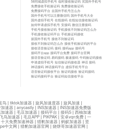
58同城虚拟手机号
临时接收验证码
买国外手机号
免费接收手机验证码
免费接收验证码
免费接码平台
去国外手机号怎么办
国外手机号可以注册微信吗
国外手机号大全
国外虚拟手机号
在线接码
在线短信接收验证码
如何申请虚拟手机号
安接码
微信注册接码
手机号接收验证码
手机接收不到验证码怎么办
手机接收验证码平台
手机验证码接收
拔国外手机号
接收不到验证码
接收不到验证码怎么办
接收手机验证码的平台
接收语音验证码
接码
接码app
接码号
接码平台app
接码平台免费
接码平台官网
接语音验证码
易码接码
极速接码
牛码验证码接收
申请虚拟手机号
短信验证码接收器
神话 接码
神话接码
神话接码平台
虚拟手机号平台
语音验证码接收平台
验证码接收
验证码接码
验证码接码平台
验证码短信接收平台
蓝鸟
|
tiktok加速器
|
旋风加速度器
|
旋风加速
|
管加速器
|
anycastly
|
INS加速器
|
INS加速器免费版
菇加速器
|
毛豆加速器
|
接码平台
|
接码S
|
西柚加速
飞鸟加速器
|
毛豆APP
|
PIKPAK
|
安卓vqn免费
|
一
|
十大免费加速神器
|
猎豹加速器
|
蚂蚁加速器
|
坚
type中文网
|
猎豹加速器官网
|
烧饼哥加速器官网
|