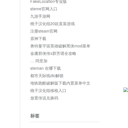
FakeLocation专业版
steme官网入口
九游手游网
桃子汉化组20款直装游戏
注册steam官网
原神下载
奥特曼宇宙英雄破解黑侠mod菜单
金庸群侠传x群芳谱全攻略
… 同意加
steman 在哪下载
都市天际线dlc解锁
地铁跑酷破解版下载内置菜单中文
桃子汉化组移植入口
放置传说兑换码
标签