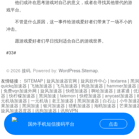
他们或许在思考游戏对自己的意义，或者在寻找其他替代的游
戏平台。
不管是什么原因，这一事件给游戏爱好者们带来了一场不小的
冲击。
愿游戏爱好者们早日找到适合自己的游戏世界。
#33#
© 2026
接码
. Powered by:
WordPress
.
Sitemap
.
友情链接：
SITEMAP
|
旋风加速器官网
|
旋风软件中心
|
textarea
|
黑洞
quickq加速器
|
飞驰加速器
|
飞鸟加速器
|
狗急加速器
|
hammer加速器
|
免费vqn加速外网
|
旋风加速器
|
快橙加速器
|
啊哈加速器
|
迷雾通
|
优
器
|
快柠檬加速器
|
黑洞加速
|
falemon
|
快橙加速器
|
anycast加速器
|
i
元机场加速器
|
一元机场
|
老王加速器
|
黑洞加速器
|
白石山
|
小牛加速
果加速器
|
黑洞加速
|
银河加速器
|
猎豹加速器
|
海鸥加速器
|
芒果加速
旋风加速器度器
|
讯狗加速器
|
讯狗VPN
国外手机短信接码平台
点击