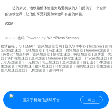
总的来说，地铁跑酷体验服为热爱挑战的人们提供了一个全新
的游戏世界，让他们享受到更加刺激和有趣的体验。
#33#
© 2026
接码
. Powered by:
WordPress
.
Sitemap
.
友情链接：
SITEMAP
|
旋风加速器官网
|
旋风软件中心
|
textarea
|
黑洞
quickq加速器
|
飞驰加速器
|
飞鸟加速器
|
狗急加速器
|
hammer加速器
|
免费vqn加速外网
|
旋风加速器
|
快橙加速器
|
啊哈加速器
|
迷雾通
|
优
器
|
快柠檬加速器
|
黑洞加速
|
falemon
|
快橙加速器
|
anycast加速器
|
i
元机场加速器
|
一元机场
|
老王加速器
|
黑洞加速器
|
白石山
|
小牛加速
果加速器
|
黑洞加速
|
银河加速器
|
猎豹加速器
|
海鸥加速器
|
芒果加速
旋风加速器度器
|
讯狗加速器
|
讯狗VPN
国外手机短信接码平台
点击