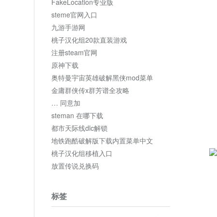
FakeLocation专业版
steme官网入口
九游手游网
桃子汉化组20款直装游戏
注册steam官网
原神下载
奥特曼宇宙英雄破解黑侠mod菜单
金庸群侠传x群芳谱全攻略
… 同意加
steman 在哪下载
都市天际线dlc解锁
地铁跑酷破解版下载内置菜单中文
桃子汉化组移植入口
放置传说兑换码
标签