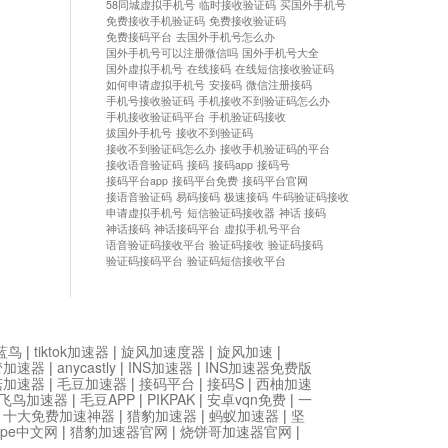
58同城虚拟手机号
临时接收验证码
买国外手机号
免费接收手机验证码
免费接收验证码
免费接码平台
去国外手机号怎么办
国外手机号可以注册微信吗
国外手机号大全
国外虚拟手机号
在线接码
在线短信接收验证码
如何申请虚拟手机号
安接码
微信注册接码
手机号接收验证码
手机接收不到验证码怎么办
手机接收验证码平台
手机验证码接收
拔国外手机号
接收不到验证码
接收不到验证码怎么办
接收手机验证码的平台
接收语音验证码
接码
接码app
接码号
接码平台app
接码平台免费
接码平台官网
接语音验证码
易码接码
极速接码
牛码验证码接收
申请虚拟手机号
短信验证码接收器
神话 接码
神话接码
神话接码平台
虚拟手机号平台
语音验证码接收平台
验证码接收
验证码接码
验证码接码平台
验证码短信接收平台
蓝鸟
|
tiktok加速器
|
旋风加速度器
|
旋风加速
|
管加速器
|
anycastly
|
INS加速器
|
INS加速器免费版
菇加速器
|
毛豆加速器
|
接码平台
|
接码S
|
西柚加速
飞鸟加速器
|
毛豆APP
|
PIKPAK
|
安卓vqn免费
|
一
|
十大免费加速神器
|
猎豹加速器
|
蚂蚁加速器
|
坚
type中文网
|
猎豹加速器官网
|
烧饼哥加速器官网
|