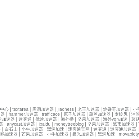
中心
|
textarea
|
黑洞加速器
|
jiaohess
|
老王加速器
|
烧饼哥加速器
|
小
速器
|
hammer加速器
|
trafficace
|
原子加速器
|
葫芦加速器
|
麦旋风
|
油
哈加速器
|
迷雾通
|
优途加速器
|
海外播
|
坚果加速器
|
海外vqn加速
|
蘑
器
|
anycast加速器
|
ibaidu
|
moneytreeblog
|
坚果加速器
|
派币加速器
|
器
|
白石山
|
小牛加速器
|
黑洞加速
|
迷雾通官网
|
迷雾通
|
迷雾通加速器
海鸥加速器
|
芒果加速器
|
小牛加速器
|
极光加速器
|
黑洞加速
|
movable