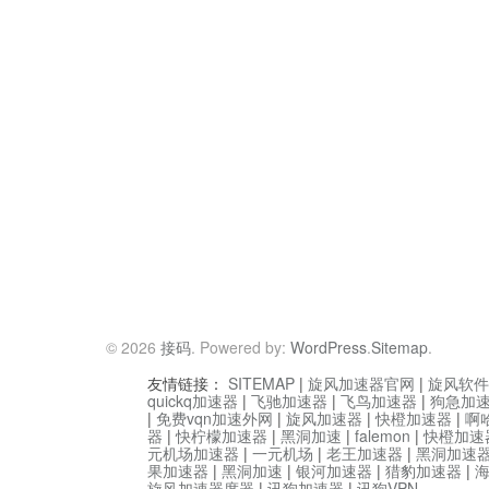
© 2026
接码
. Powered by:
WordPress
.
Sitemap
.
友情链接：
SITEMAP
|
旋风加速器官网
|
旋风软件
quickq加速器
|
飞驰加速器
|
飞鸟加速器
|
狗急加
|
免费vqn加速外网
|
旋风加速器
|
快橙加速器
|
啊
器
|
快柠檬加速器
|
黑洞加速
|
falemon
|
快橙加速
元机场加速器
|
一元机场
|
老王加速器
|
黑洞加速
果加速器
|
黑洞加速
|
银河加速器
|
猎豹加速器
|
旋风加速器度器
|
讯狗加速器
|
讯狗VPN