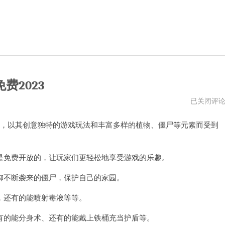
费2023
植
已关闭评
物
大
，以其创意独特的游戏玩法和丰富多样的植物、僵尸等元素而受到
战
僵
尸
2
破
免费开放的，让玩家们更轻松地享受游戏的乐趣。
解
版
不断袭来的僵尸，保护自己的家园。
下
载
内
还有的能喷射毒液等等。
购
免
的能分身术、还有的能戴上铁桶充当护盾等。
费