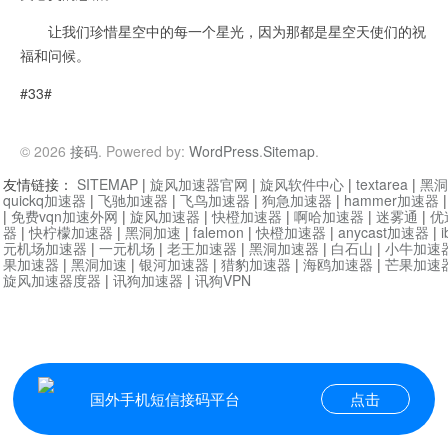
让我们珍惜星空中的每一个星光，因为那都是星空天使们的祝
福和问候。
#33#
© 2026
接码
. Powered by:
WordPress
.
Sitemap
.
友情链接：
SITEMAP
|
旋风加速器官网
|
旋风软件中心
|
textarea
|
黑洞
quickq加速器
|
飞驰加速器
|
飞鸟加速器
|
狗急加速器
|
hammer加速器
|
免费vqn加速外网
|
旋风加速器
|
快橙加速器
|
啊哈加速器
|
迷雾通
|
优
器
|
快柠檬加速器
|
黑洞加速
|
falemon
|
快橙加速器
|
anycast加速器
|
i
元机场加速器
|
一元机场
|
老王加速器
|
黑洞加速器
|
白石山
|
小牛加速
果加速器
|
黑洞加速
|
银河加速器
|
猎豹加速器
|
海鸥加速器
|
芒果加速
旋风加速器度器
|
讯狗加速器
|
讯狗VPN
国外手机短信接码平台
点击