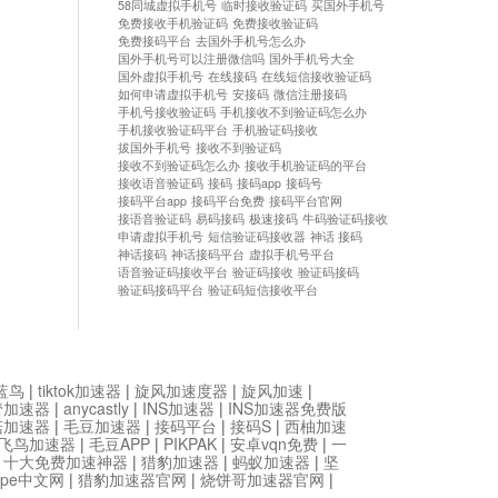
58同城虚拟手机号
临时接收验证码
买国外手机号
免费接收手机验证码
免费接收验证码
免费接码平台
去国外手机号怎么办
国外手机号可以注册微信吗
国外手机号大全
国外虚拟手机号
在线接码
在线短信接收验证码
如何申请虚拟手机号
安接码
微信注册接码
手机号接收验证码
手机接收不到验证码怎么办
手机接收验证码平台
手机验证码接收
拔国外手机号
接收不到验证码
接收不到验证码怎么办
接收手机验证码的平台
接收语音验证码
接码
接码app
接码号
接码平台app
接码平台免费
接码平台官网
接语音验证码
易码接码
极速接码
牛码验证码接收
申请虚拟手机号
短信验证码接收器
神话 接码
神话接码
神话接码平台
虚拟手机号平台
语音验证码接收平台
验证码接收
验证码接码
验证码接码平台
验证码短信接收平台
蓝鸟
|
tiktok加速器
|
旋风加速度器
|
旋风加速
|
管加速器
|
anycastly
|
INS加速器
|
INS加速器免费版
菇加速器
|
毛豆加速器
|
接码平台
|
接码S
|
西柚加速
飞鸟加速器
|
毛豆APP
|
PIKPAK
|
安卓vqn免费
|
一
|
十大免费加速神器
|
猎豹加速器
|
蚂蚁加速器
|
坚
type中文网
|
猎豹加速器官网
|
烧饼哥加速器官网
|