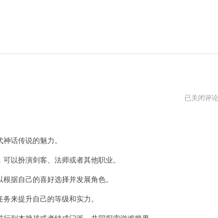
蜀
已关闭评
门
手
游
哪
个
神话传说的魅力。
职
业
可以扮演剑客、法师或者其他职业。
厉
害
根据自己的喜好选择并发展角色。
务来提升自己的等级和实力。
行副本挑战或者结成门派，共同探索游戏世界。