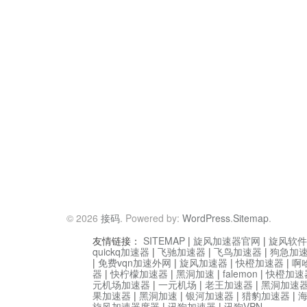
© 2026
接码
. Powered by:
WordPress
.
Sitemap
.
友情链接：
SITEMAP
|
旋风加速器官网
|
旋风软件
quickq加速器
|
飞驰加速器
|
飞鸟加速器
|
狗急加
|
免费vqn加速外网
|
旋风加速器
|
快橙加速器
|
啊
器
|
快柠檬加速器
|
黑洞加速
|
falemon
|
快橙加速
元机场加速器
|
一元机场
|
老王加速器
|
黑洞加速
果加速器
|
黑洞加速
|
银河加速器
|
猎豹加速器
|
旋风加速器度器
|
讯狗加速器
|
讯狗VPN