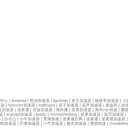
中心
|
textarea
|
黑洞加速器
|
jiaohess
|
老王加速器
|
烧饼哥加速器
|
小
速器
|
hammer加速器
|
trafficace
|
原子加速器
|
葫芦加速器
|
麦旋风
|
油
哈加速器
|
迷雾通
|
优途加速器
|
海外播
|
坚果加速器
|
海外vqn加速
|
蘑
器
|
anycast加速器
|
ibaidu
|
moneytreeblog
|
坚果加速器
|
派币加速器
|
器
|
白石山
|
小牛加速器
|
黑洞加速
|
迷雾通官网
|
迷雾通
|
迷雾通加速器
海鸥加速器
|
芒果加速器
|
小牛加速器
|
极光加速器
|
黑洞加速
|
movable