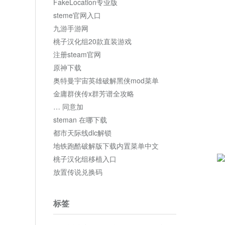
FakeLocation专业版
steme官网入口
九游手游网
桃子汉化组20款直装游戏
注册steam官网
原神下载
奥特曼宇宙英雄破解黑侠mod菜单
金庸群侠传x群芳谱全攻略
… 同意加
steman 在哪下载
都市天际线dlc解锁
地铁跑酷破解版下载内置菜单中文
桃子汉化组移植入口
放置传说兑换码
标签