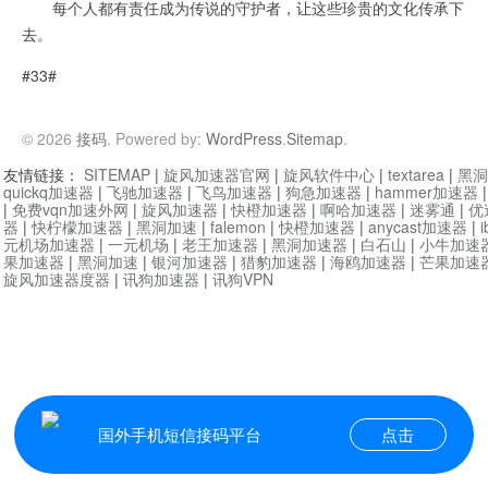
每个人都有责任成为传说的守护者，让这些珍贵的文化传承下
去。
#33#
© 2026
接码
. Powered by:
WordPress
.
Sitemap
.
友情链接：
SITEMAP
|
旋风加速器官网
|
旋风软件中心
|
textarea
|
黑洞
quickq加速器
|
飞驰加速器
|
飞鸟加速器
|
狗急加速器
|
hammer加速器
|
免费vqn加速外网
|
旋风加速器
|
快橙加速器
|
啊哈加速器
|
迷雾通
|
优
器
|
快柠檬加速器
|
黑洞加速
|
falemon
|
快橙加速器
|
anycast加速器
|
i
元机场加速器
|
一元机场
|
老王加速器
|
黑洞加速器
|
白石山
|
小牛加速
果加速器
|
黑洞加速
|
银河加速器
|
猎豹加速器
|
海鸥加速器
|
芒果加速
旋风加速器度器
|
讯狗加速器
|
讯狗VPN
国外手机短信接码平台
点击