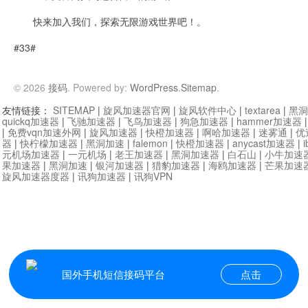
快来加入我们，探索无限游戏世界吧！。
#33#
© 2026
接码
. Powered by:
WordPress
.
Sitemap
.
友情链接：
SITEMAP
|
旋风加速器官网
|
旋风软件中心
|
textarea
|
黑洞
quickq加速器
|
飞驰加速器
|
飞鸟加速器
|
狗急加速器
|
hammer加速器
|
免费vqn加速外网
|
旋风加速器
|
快橙加速器
|
啊哈加速器
|
迷雾通
|
优
器
|
快柠檬加速器
|
黑洞加速
|
falemon
|
快橙加速器
|
anycast加速器
|
i
元机场加速器
|
一元机场
|
老王加速器
|
黑洞加速器
|
白石山
|
小牛加速
果加速器
|
黑洞加速
|
银河加速器
|
猎豹加速器
|
海鸥加速器
|
芒果加速
旋风加速器度器
|
讯狗加速器
|
讯狗VPN
国外手机短信接码平台
点击