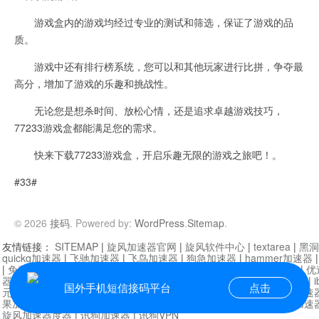
游戏盒内的游戏均经过专业的测试和筛选，保证了游戏的品
质。
游戏中还有排行榜系统，您可以和其他玩家进行比拼，争夺最
高分，增加了游戏的乐趣和挑战性。
无论您是想杀时间、放松心情，还是追求卓越游戏技巧，
77233游戏盒都能满足您的需求。
快来下载77233游戏盒，开启乐趣无限的游戏之旅吧！。
#33#
© 2026
接码
. Powered by:
WordPress
.
Sitemap
.
友情链接：
SITEMAP
|
旋风加速器官网
|
旋风软件中心
|
textarea
|
黑洞
quickq加速器
|
飞驰加速器
|
飞鸟加速器
|
狗急加速器
|
hammer加速器
|
免费vqn加速外网
|
旋风加速器
|
快橙加速器
|
啊哈加速器
|
迷雾通
|
优
器
|
快柠檬加速器
|
黑洞加速
|
falemon
|
快橙加速器
|
anycast加速器
|
i
国外手机短信接码平台
点击
元机场加速器
|
一元机场
|
老王加速器
|
黑洞加速器
|
白石山
|
小牛加速
果加速器
|
黑洞加速
|
银河加速器
|
猎豹加速器
|
海鸥加速器
|
芒果加速
旋风加速器度器
|
讯狗加速器
|
讯狗VPN