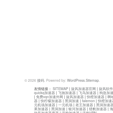
© 2026
接码
. Powered by:
WordPress
.
Sitemap
.
友情链接：
SITEMAP
|
旋风加速器官网
|
旋风软件
quickq加速器
|
飞驰加速器
|
飞鸟加速器
|
狗急加
|
免费vqn加速外网
|
旋风加速器
|
快橙加速器
|
啊
器
|
快柠檬加速器
|
黑洞加速
|
falemon
|
快橙加速
元机场加速器
|
一元机场
|
老王加速器
|
黑洞加速
果加速器
|
黑洞加速
|
银河加速器
|
猎豹加速器
|
旋风加速器度器
|
讯狗加速器
|
讯狗VPN