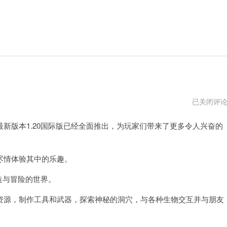
我
已关闭评
的
世
版本1.20国际版已经全面推出，为玩家们带来了更多令人兴奋的
界
1.20
国
际
版
情体验其中的乐趣。
下
载
造与冒险的世界。
免
费
源，制作工具和武器，探索神秘的洞穴，与各种生物交互并与朋友