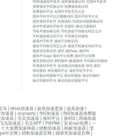
58同城虚拟手机号
临时接收验证码
买国外手机号
免费接收手机验证码
免费接收验证码
免费接码平台
去国外手机号怎么办
国外手机号可以注册微信吗
国外手机号大全
国外虚拟手机号
在线接码
在线短信接收验证码
如何申请虚拟手机号
安接码
微信注册接码
手机号接收验证码
手机接收不到验证码怎么办
手机接收验证码平台
手机验证码接收
拔国外手机号
接收不到验证码
接收不到验证码怎么办
接收手机验证码的平台
接收语音验证码
接码
接码app
接码号
接码平台app
接码平台免费
接码平台官网
接语音验证码
易码接码
极速接码
牛码验证码接收
申请虚拟手机号
短信验证码接收器
神话 接码
神话接码
神话接码平台
虚拟手机号平台
语音验证码接收平台
验证码接收
验证码接码
验证码接码平台
验证码短信接收平台
蓝鸟
|
tiktok加速器
|
旋风加速度器
|
旋风加速
|
管加速器
|
anycastly
|
INS加速器
|
INS加速器免费版
菇加速器
|
毛豆加速器
|
接码平台
|
接码S
|
西柚加速
飞鸟加速器
|
毛豆APP
|
PIKPAK
|
安卓vqn免费
|
一
|
十大免费加速神器
|
猎豹加速器
|
蚂蚁加速器
|
坚
type中文网
|
猎豹加速器官网
|
烧饼哥加速器官网
|