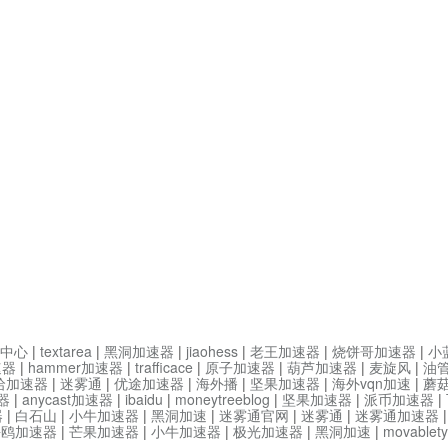
中心
|
textarea
|
黑洞加速器
|
jiaohess
|
老王加速器
|
烧饼哥加速器
|
小
速器
|
hammer加速器
|
trafficace
|
原子加速器
|
葫芦加速器
|
麦旋风
|
油
哈加速器
|
迷雾通
|
优途加速器
|
海外播
|
坚果加速器
|
海外vqn加速
|
蘑
器
|
anycast加速器
|
ibaidu
|
moneytreeblog
|
坚果加速器
|
派币加速器
|
器
|
白石山
|
小牛加速器
|
黑洞加速
|
迷雾通官网
|
迷雾通
|
迷雾通加速器
海鸥加速器
|
芒果加速器
|
小牛加速器
|
极光加速器
|
黑洞加速
|
movable