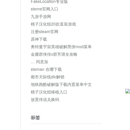
FakeLocation专业版
steme官网入口
九游手游网
桃子汉化组20款直装游戏
注册steam官网
原神下载
奥特曼宇宙英雄破解黑侠mod菜单
金庸群侠传x群芳谱全攻略
… 同意加
steman 在哪下载
都市天际线dlc解锁
地铁跑酷破解版下载内置菜单中文
桃子汉化组移植入口
放置传说兑换码
标签