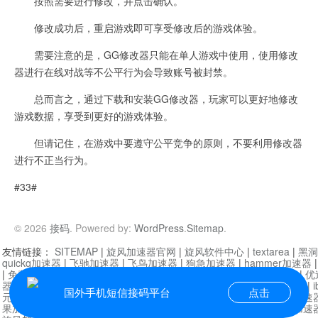
按照需要进行修改，并点击确认。
修改成功后，重启游戏即可享受修改后的游戏体验。
需要注意的是，GG修改器只能在单人游戏中使用，使用修改
器进行在线对战等不公平行为会导致账号被封禁。
总而言之，通过下载和安装GG修改器，玩家可以更好地修改
游戏数据，享受到更好的游戏体验。
但请记住，在游戏中要遵守公平竞争的原则，不要利用修改器
进行不正当行为。
#33#
© 2026
接码
. Powered by:
WordPress
.
Sitemap
.
友情链接：
SITEMAP
|
旋风加速器官网
|
旋风软件中心
|
textarea
|
黑洞
quickq加速器
|
飞驰加速器
|
飞鸟加速器
|
狗急加速器
|
hammer加速器
|
免费vqn加速外网
|
旋风加速器
|
快橙加速器
|
啊哈加速器
|
迷雾通
|
优
器
|
快柠檬加速器
|
黑洞加速
|
falemon
|
快橙加速器
|
anycast加速器
|
i
国外手机短信接码平台
点击
元机场加速器
|
一元机场
|
老王加速器
|
黑洞加速器
|
白石山
|
小牛加速
果加速器
|
黑洞加速
|
银河加速器
|
猎豹加速器
|
海鸥加速器
|
芒果加速