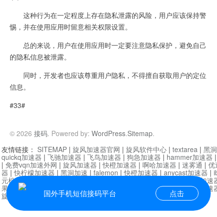
这种行为在一定程度上存在隐私泄露的风险，用户应该保持警
惕，并在使用应用时留意相关权限设置。
总的来说，用户在使用应用时一定要注意隐私保护，避免自己
的隐私信息被泄露。
同时，开发者也应该尊重用户隐私，不得擅自获取用户的定位
信息。
#33#
© 2026
接码
. Powered by:
WordPress
.
Sitemap
.
友情链接：
SITEMAP
|
旋风加速器官网
|
旋风软件中心
|
textarea
|
黑洞
quickq加速器
|
飞驰加速器
|
飞鸟加速器
|
狗急加速器
|
hammer加速器
|
免费vqn加速外网
|
旋风加速器
|
快橙加速器
|
啊哈加速器
|
迷雾通
|
优
器
|
快柠檬加速器
|
黑洞加速
|
falemon
|
快橙加速器
|
anycast加速器
|
i
元机场加速器
|
一元机场
|
老王加速器
|
黑洞加速器
|
白石山
|
小牛加速
果加速器
|
黑洞加速
|
银河加速器
|
猎豹加速器
|
海鸥加速器
|
芒果加速
国外手机短信接码平台
点击
旋风加速器度器
|
讯狗加速器
|
讯狗VPN