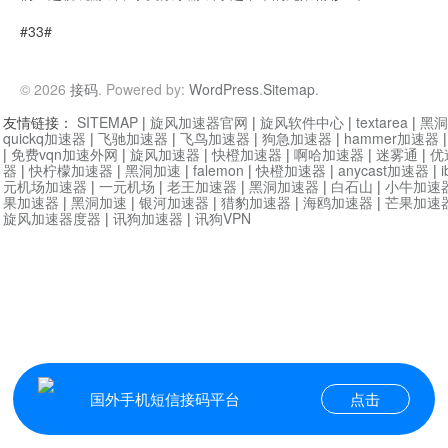
#33#
© 2026
接码
. Powered by:
WordPress
.
Sitemap
.
友情链接：
SITEMAP
|
旋风加速器官网
|
旋风软件中心
|
textarea
|
黑洞
quickq加速器
|
飞驰加速器
|
飞鸟加速器
|
狗急加速器
|
hammer加速器
|
免费vqn加速外网
|
旋风加速器
|
快橙加速器
|
啊哈加速器
|
迷雾通
|
优
器
|
快柠檬加速器
|
黑洞加速
|
falemon
|
快橙加速器
|
anycast加速器
|
i
元机场加速器
|
一元机场
|
老王加速器
|
黑洞加速器
|
白石山
|
小牛加速
果加速器
|
黑洞加速
|
银河加速器
|
猎豹加速器
|
海鸥加速器
|
芒果加速
旋风加速器度器
|
讯狗加速器
|
讯狗VPN
国外手机短信接码平台
点击