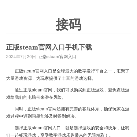
接码
正版steam官网入口手机下载
2024年7月20日
正版steam官网入口
正版steam官网入口是全球最大的数字发行平台之一，汇聚了
大量游戏资源，为玩家提供了丰富的游戏选择。
通过正版steam官网，我们可以购买到正版游戏，避免盗版游
戏给我们的电脑带来潜在风险。
同时，正版steam官网还拥有完善的客服体系，确保玩家在游
戏过程中遇到问题能够及时得到解决。
选择正版steam官网入口，就是选择游戏的安全和快乐，让我
们一起畅玩游戏，享受数字游戏乐趣带来的无限精彩！。