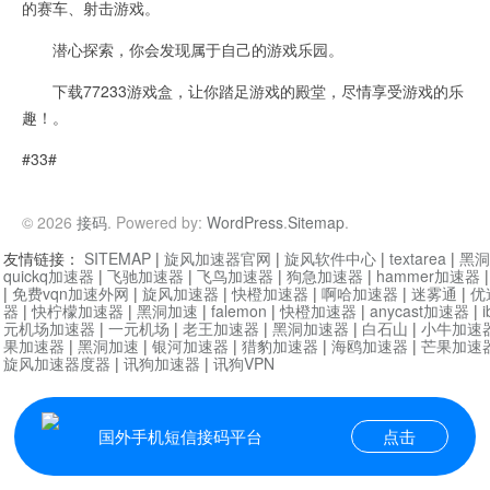
的赛车、射击游戏。
潜心探索，你会发现属于自己的游戏乐园。
下载77233游戏盒，让你踏足游戏的殿堂，尽情享受游戏的乐
趣！。
#33#
© 2026
接码
. Powered by:
WordPress
.
Sitemap
.
友情链接：
SITEMAP
|
旋风加速器官网
|
旋风软件中心
|
textarea
|
黑洞
quickq加速器
|
飞驰加速器
|
飞鸟加速器
|
狗急加速器
|
hammer加速器
|
免费vqn加速外网
|
旋风加速器
|
快橙加速器
|
啊哈加速器
|
迷雾通
|
优
器
|
快柠檬加速器
|
黑洞加速
|
falemon
|
快橙加速器
|
anycast加速器
|
i
元机场加速器
|
一元机场
|
老王加速器
|
黑洞加速器
|
白石山
|
小牛加速
果加速器
|
黑洞加速
|
银河加速器
|
猎豹加速器
|
海鸥加速器
|
芒果加速
旋风加速器度器
|
讯狗加速器
|
讯狗VPN
国外手机短信接码平台
点击