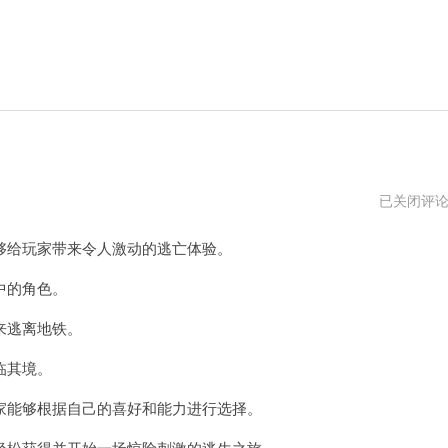
地
已关闭评
铁
逃
给玩家带来令人激动的逃亡体验。
生
国
际
中的角色。
服
下
来逃离地铁。
载
正
版
临其境。
官
方
能够根据自己的喜好和能力进行选择。
松获得并开始一场惊险刺激的逃生之旅。