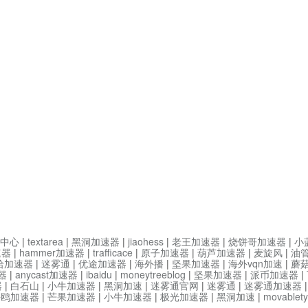
中心
|
textarea
|
黑洞加速器
|
jiaohess
|
老王加速器
|
烧饼哥加速器
|
小
速器
|
hammer加速器
|
trafficace
|
原子加速器
|
葫芦加速器
|
麦旋风
|
油
哈加速器
|
迷雾通
|
优途加速器
|
海外播
|
坚果加速器
|
海外vqn加速
|
蘑
器
|
anycast加速器
|
ibaidu
|
moneytreeblog
|
坚果加速器
|
派币加速器
|
器
|
白石山
|
小牛加速器
|
黑洞加速
|
迷雾通官网
|
迷雾通
|
迷雾通加速器
海鸥加速器
|
芒果加速器
|
小牛加速器
|
极光加速器
|
黑洞加速
|
movable