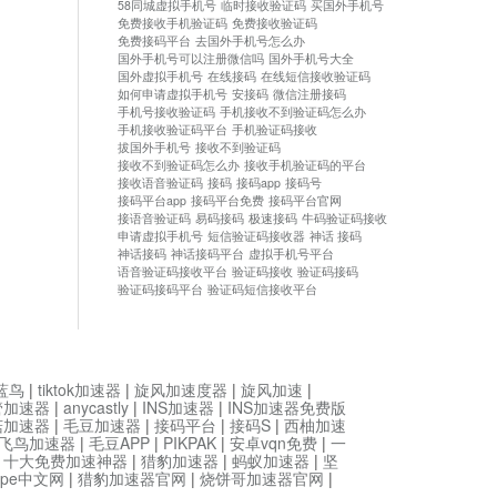
58同城虚拟手机号
临时接收验证码
买国外手机号
免费接收手机验证码
免费接收验证码
免费接码平台
去国外手机号怎么办
国外手机号可以注册微信吗
国外手机号大全
国外虚拟手机号
在线接码
在线短信接收验证码
如何申请虚拟手机号
安接码
微信注册接码
手机号接收验证码
手机接收不到验证码怎么办
手机接收验证码平台
手机验证码接收
拔国外手机号
接收不到验证码
接收不到验证码怎么办
接收手机验证码的平台
接收语音验证码
接码
接码app
接码号
接码平台app
接码平台免费
接码平台官网
接语音验证码
易码接码
极速接码
牛码验证码接收
申请虚拟手机号
短信验证码接收器
神话 接码
神话接码
神话接码平台
虚拟手机号平台
语音验证码接收平台
验证码接收
验证码接码
验证码接码平台
验证码短信接收平台
蓝鸟
|
tiktok加速器
|
旋风加速度器
|
旋风加速
|
管加速器
|
anycastly
|
INS加速器
|
INS加速器免费版
菇加速器
|
毛豆加速器
|
接码平台
|
接码S
|
西柚加速
飞鸟加速器
|
毛豆APP
|
PIKPAK
|
安卓vqn免费
|
一
|
十大免费加速神器
|
猎豹加速器
|
蚂蚁加速器
|
坚
type中文网
|
猎豹加速器官网
|
烧饼哥加速器官网
|