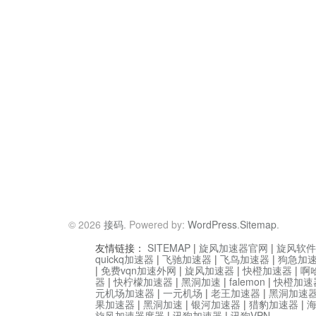
© 2026
接码
. Powered by:
WordPress
.
Sitemap
.
友情链接：
SITEMAP
|
旋风加速器官网
|
旋风软件
quickq加速器
|
飞驰加速器
|
飞鸟加速器
|
狗急加
|
免费vqn加速外网
|
旋风加速器
|
快橙加速器
|
啊
器
|
快柠檬加速器
|
黑洞加速
|
falemon
|
快橙加速
元机场加速器
|
一元机场
|
老王加速器
|
黑洞加速
果加速器
|
黑洞加速
|
银河加速器
|
猎豹加速器
|
旋风加速器度器
|
讯狗加速器
|
讯狗VPN