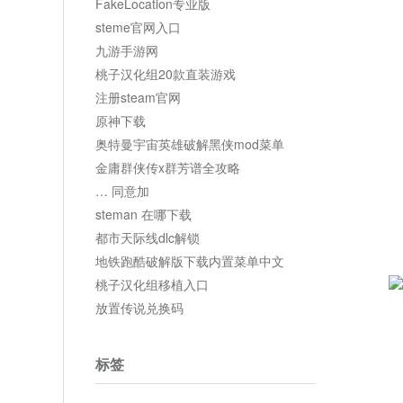
FakeLocation专业版
steme官网入口
九游手游网
桃子汉化组20款直装游戏
注册steam官网
原神下载
奥特曼宇宙英雄破解黑侠mod菜单
金庸群侠传x群芳谱全攻略
… 同意加
steman 在哪下载
都市天际线dlc解锁
地铁跑酷破解版下载内置菜单中文
桃子汉化组移植入口
放置传说兑换码
标签