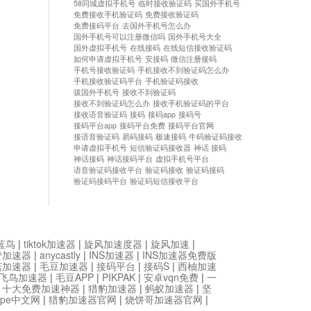
58同城虚拟手机号
临时接收验证码
买国外手机号
免费接收手机验证码
免费接收验证码
免费接码平台
去国外手机号怎么办
国外手机号可以注册微信吗
国外手机号大全
国外虚拟手机号
在线接码
在线短信接收验证码
如何申请虚拟手机号
安接码
微信注册接码
手机号接收验证码
手机接收不到验证码怎么办
手机接收验证码平台
手机验证码接收
拔国外手机号
接收不到验证码
接收不到验证码怎么办
接收手机验证码的平台
接收语音验证码
接码
接码app
接码号
接码平台app
接码平台免费
接码平台官网
接语音验证码
易码接码
极速接码
牛码验证码接收
申请虚拟手机号
短信验证码接收器
神话 接码
神话接码
神话接码平台
虚拟手机号平台
语音验证码接收平台
验证码接收
验证码接码
验证码接码平台
验证码短信接收平台
蓝鸟
|
tiktok加速器
|
旋风加速度器
|
旋风加速
|
管加速器
|
anycastly
|
INS加速器
|
INS加速器免费版
菇加速器
|
毛豆加速器
|
接码平台
|
接码S
|
西柚加速
飞鸟加速器
|
毛豆APP
|
PIKPAK
|
安卓vqn免费
|
一
|
十大免费加速神器
|
猎豹加速器
|
蚂蚁加速器
|
坚
type中文网
|
猎豹加速器官网
|
烧饼哥加速器官网
|