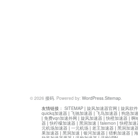
© 2026
接码
. Powered by:
WordPress
.
Sitemap
.
友情链接：
SITEMAP
|
旋风加速器官网
|
旋风软件
quickq加速器
|
飞驰加速器
|
飞鸟加速器
|
狗急加
|
免费vqn加速外网
|
旋风加速器
|
快橙加速器
|
啊
器
|
快柠檬加速器
|
黑洞加速
|
falemon
|
快橙加速
元机场加速器
|
一元机场
|
老王加速器
|
黑洞加速
果加速器
|
黑洞加速
|
银河加速器
|
猎豹加速器
|
旋风加速器度器
|
讯狗加速器
|
讯狗VPN