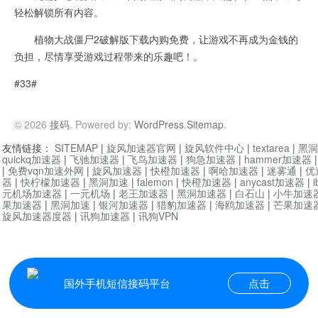
轻松解锁所有内容。
植物大战僵尸2破解版下载内购免费，让游戏不再成为金钱的
负担，尽情享受游戏过程带来的乐趣吧！。
#33#
© 2026
接码
. Powered by:
WordPress
.
Sitemap
.
友情链接：
SITEMAP
|
旋风加速器官网
|
旋风软件中心
|
textarea
|
黑洞
quickq加速器
|
飞驰加速器
|
飞鸟加速器
|
狗急加速器
|
hammer加速器
|
免费vqn加速外网
|
旋风加速器
|
快橙加速器
|
啊哈加速器
|
迷雾通
|
优
器
|
快柠檬加速器
|
黑洞加速
|
falemon
|
快橙加速器
|
anycast加速器
|
i
元机场加速器
|
一元机场
|
老王加速器
|
黑洞加速器
|
白石山
|
小牛加速
果加速器
|
黑洞加速
|
银河加速器
|
猎豹加速器
|
海鸥加速器
|
芒果加速
旋风加速器度器
|
讯狗加速器
|
讯狗VPN
国外手机短信接码平台
点击