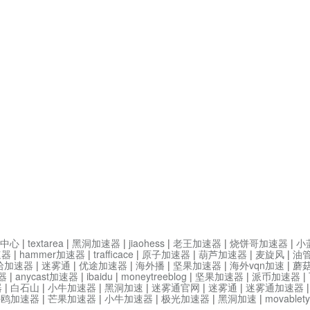
中心
|
textarea
|
黑洞加速器
|
jiaohess
|
老王加速器
|
烧饼哥加速器
|
小
速器
|
hammer加速器
|
trafficace
|
原子加速器
|
葫芦加速器
|
麦旋风
|
油
哈加速器
|
迷雾通
|
优途加速器
|
海外播
|
坚果加速器
|
海外vqn加速
|
蘑
器
|
anycast加速器
|
ibaidu
|
moneytreeblog
|
坚果加速器
|
派币加速器
|
器
|
白石山
|
小牛加速器
|
黑洞加速
|
迷雾通官网
|
迷雾通
|
迷雾通加速器
海鸥加速器
|
芒果加速器
|
小牛加速器
|
极光加速器
|
黑洞加速
|
movable