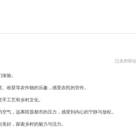
18
已关闭评
款
禁
们体验。
用
小
黄
、收获等农作物的乐趣，感受农民的劳作。
游
免
手工艺和乡村文化。
费
空气，远离喧嚣都市的压力，感受到内心的宁静与放松。
美好，探索乡村的魅力与活力。