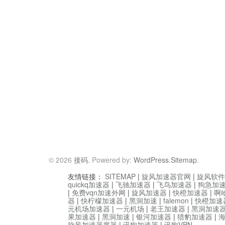
© 2026
接码
. Powered by:
WordPress
.
Sitemap
.
友情链接：
SITEMAP
|
旋风加速器官网
|
旋风软件
quickq加速器
|
飞驰加速器
|
飞鸟加速器
|
狗急加
|
免费vqn加速外网
|
旋风加速器
|
快橙加速器
|
啊
器
|
快柠檬加速器
|
黑洞加速
|
falemon
|
快橙加速
元机场加速器
|
一元机场
|
老王加速器
|
黑洞加速
果加速器
|
黑洞加速
|
银河加速器
|
猎豹加速器
|
旋风加速器度器
|
讯狗加速器
|
讯狗VPN