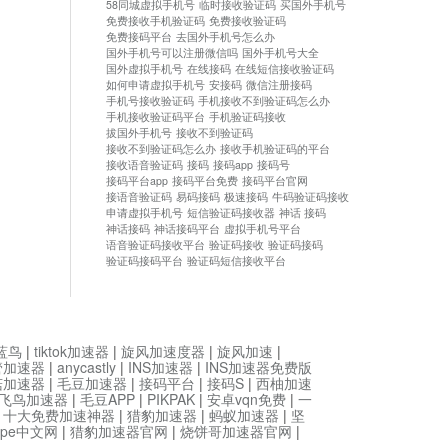
58同城虚拟手机号
临时接收验证码
买国外手机号
免费接收手机验证码
免费接收验证码
免费接码平台
去国外手机号怎么办
国外手机号可以注册微信吗
国外手机号大全
国外虚拟手机号
在线接码
在线短信接收验证码
如何申请虚拟手机号
安接码
微信注册接码
手机号接收验证码
手机接收不到验证码怎么办
手机接收验证码平台
手机验证码接收
拔国外手机号
接收不到验证码
接收不到验证码怎么办
接收手机验证码的平台
接收语音验证码
接码
接码app
接码号
接码平台app
接码平台免费
接码平台官网
接语音验证码
易码接码
极速接码
牛码验证码接收
申请虚拟手机号
短信验证码接收器
神话 接码
神话接码
神话接码平台
虚拟手机号平台
语音验证码接收平台
验证码接收
验证码接码
验证码接码平台
验证码短信接收平台
蓝鸟
|
tiktok加速器
|
旋风加速度器
|
旋风加速
|
管加速器
|
anycastly
|
INS加速器
|
INS加速器免费版
菇加速器
|
毛豆加速器
|
接码平台
|
接码S
|
西柚加速
飞鸟加速器
|
毛豆APP
|
PIKPAK
|
安卓vqn免费
|
一
|
十大免费加速神器
|
猎豹加速器
|
蚂蚁加速器
|
坚
type中文网
|
猎豹加速器官网
|
烧饼哥加速器官网
|