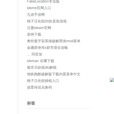
FakeLocation专业版
steme官网入口
九游手游网
桃子汉化组20款直装游戏
注册steam官网
原神下载
奥特曼宇宙英雄破解黑侠mod菜单
金庸群侠传x群芳谱全攻略
… 同意加
steman 在哪下载
都市天际线dlc解锁
地铁跑酷破解版下载内置菜单中文
桃子汉化组移植入口
放置传说兑换码
标签